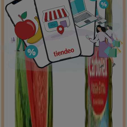
Ofertas destacadas
supermercados
jardín y bricolaje
Freidora de aire
patinete
eléctrico
viajes
aceite de oliva
comida
asiática
aguacates
bomba de agua
Tiendeo en tu ciudad
Madrid
Barcelona
Valencia
Sevilla
Zaragoza
Málaga
Palma de Mallorca
Bilbao
Alicante
Murcia
Las Palmas de Gran Canaria
Córdoba
Valladolid
A
Coruña
Vigo
Granada
Ver más ciudades
Descargar la APP