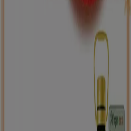
ToysRus
Back to school -20%
Caduca el 31/8
Armilla
Nuevo
Carrefour
PRECIO IMBATIBLE
Caduca el 10/8
Armilla
Ahorrar es aún más fácil con la aplicación.
Puedes encontrar las mejores ofertas de los