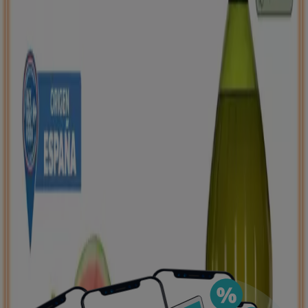
negocios más cercanos, guardarlas y crear tu lista
de ahorro, todo desde tu celular.
DESCARGA LA APLICACIÓN
Ver más
Publicidad