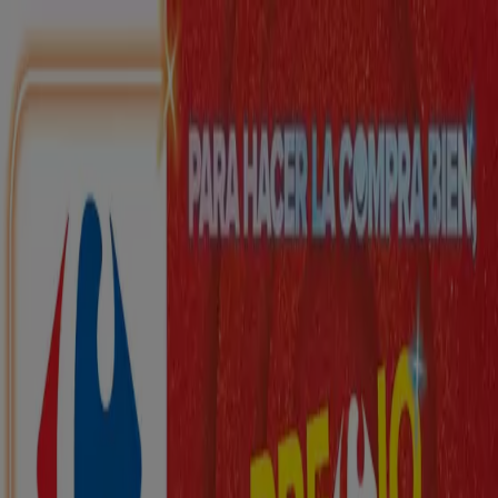
Estás aquí:
Armilla - 28001
Destacados
Hiper-Supermercados
Hogar y Muebles
Jardín
y Bricolaje
Ropa, Zapatos y Complementos
Informática y
Electrónica
Juguetes y Bebés
Coches, Motos y
Recambios
Perfumerías y
Belleza
Viajes
Restauración
Deporte
Salud y
Ópticas
Ocio
Libros y Papelerías
Bancos y Seguros
Bodas
Publicidad
Top catálogos en Armilla