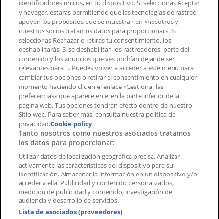
identificadores únicos, en tu dispositivo. Si seleccionas Aceptar
Tienda mal colocada en el mapa
y navegar, estarás permitiendo que las tecnologías de rastreo
Notificar un folleto
apoyen los propósitos que se muestran en «nosotros y
¿Encontraste un problema en la web o en la
nuestros socios tratamos datos para proporcionar». Si
aplicación?
seleccionas Rechazar o retiras tu consentimiento, los
deshabilitarás. Si se deshabilitan los rastreadores, parte del
contenido y los anuncios que ves podrían dejar de ser
Índices
relevantes para ti. Puedes volver a acceder a este menú para
cambiar tus opciones o retirar el consentimiento en cualquier
momento haciendo clic en el enlace «Gestionar las
preferencias» que aparece en el en la parte inferior de la
Marcas
página web. Tus opciones tendrán efecto dentro de nuestro
Marcas locales
Sitio web. Para saber más, consulta nuestra política de
Negocios
privacidad.
Cookie policy
Tanto nosotros como nuestros asociados tratamos
Negocios cercanos
los datos para proporcionar:
Productos
Productos locales
Utilizar datos de localización geográfica precisa. Analizar
activamente las características del dispositivo para su
Ciudades
identificación. Almacenar la información en un dispositivo y/o
acceder a ella. Publicidad y contenido personalizados,
Descargar la APP Tiendeo
medición de publicidad y contenido, investigación de
audiencia y desarrollo de servicios.
Lista de asociados (proveedores)