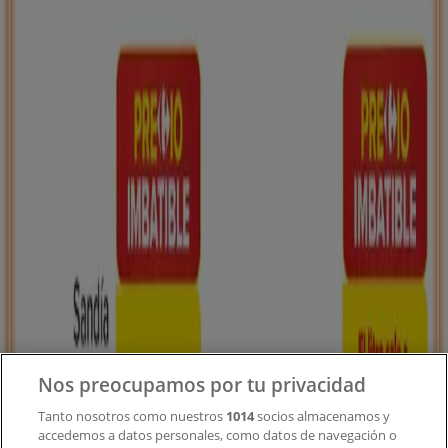
Tiendeo forma parte de Shopfully, la empresa
tecnológica que está reinventando las compras locales
en todo el mundo.
Tiendeo
¿Qué hacemos?
Soluciones para empresas
Noticias y prensa
Trabaja con nosotros
Contacto
Nos preocupamos por tu privacidad
Tanto nosotros como nuestros
1014
socios almacenamos y
accedemos a datos personales, como datos de navegación o
Contacto comercial y de marketing