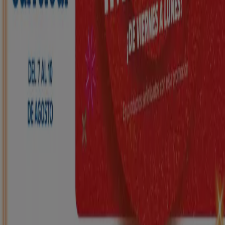
HiperDino
Ofertas que vuelan desde el 7 de agosto
Caduca el 10/8
Armilla
Nuevo
Carrefour
REGIONAL (Articulos locales de
Alimentación, dulces, bebidas)
Caduca el 25/8
Armilla
Nuevo