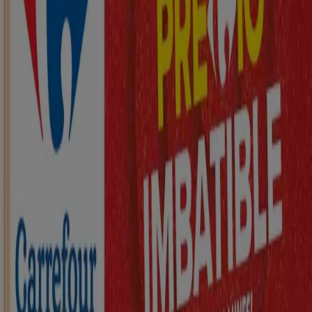
Nuevo
ZEEMAN
Ha llegado nuestra nueva colección
infantil
Caduca el 21/8
Armilla
Nuevo
KIK
Más diversión en el cole
Caduca el 16/8
Armilla
Nuevo