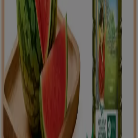
Tiendeo international
España
Italia
United Kingdom
México
Brasil
Colombia
Argentina
France
United States
Nederland
Deutschland
Perú
Chile
Portugal
Australia
Türkiye
Polska
Norge
Österreich
Sverige
Ecuador
Singapore
South Africa
Canada
Danmark
Suomi
日本
Ελλάδα
한국
Belgique
Schweiz
United Arab Emirates
România
Maroc
Ceská republika
Slovenská republika
Magyarország
България
Publicidad