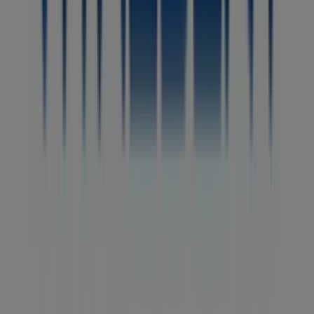
donde podrás descubrir las promociones más recientes
y aprovechar grandes descuentos en productos de
Salud y Ópticas
para tus compras en
Arucas
.
No pierdas la oportunidad de visitar la tienda de
Vitaldent
en
Calle Juan de Bethencourt Domínguez, 25
para disfrutar de una experiencia de compra completa.
Te invitamos a explorar las promociones que tenemos
para ti este
agosto
y mantenerte informado de las
mejores ofertas de
Vitaldent
en
Arucas
. ¡Visítanos y
empieza a ahorrar hoy mismo!
Más información de Vitaldent
Ver otras tiendas de
Vitaldent en Arucas
Publicidad