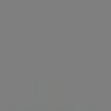
Cerrado
Lunes
09:00 - 19:00
Martes
09:00 - 19:00
Miércoles
09:00 - 19:00
Jueves
09:00 - 19:00
Viernes
09:00 - 19:00
Sábado
Cerrado
Mapa
+34928623609
Estamos a punto de publicar ofertas de Vitaldent
Publicidad