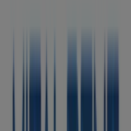
Tiendas más cercanas
Confort Auto
Avenida el mirón, 41, Arucas