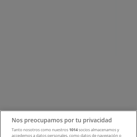
Tiendeo forma parte de Shopfully, la empresa
tecnológica que está reinventando las compras locales
en todo el mundo.
Tiendeo
¿Qué hacemos?
Soluciones para empresas
Noticias y prensa
Trabaja con nosotros
Contacto
Nos preocupamos por tu privacidad
Tanto nosotros como nuestros
1014
socios almacenamos y
accedemos a datos personales, como datos de navegación o