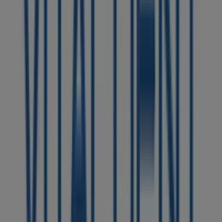
Vitaldent
Calle Juan de Bethencourt Domínguez, 25, Arucas
126 m
Cerrado
Halcón Viajes
SUAREZ FRANCHY 25, Arucas
162 m