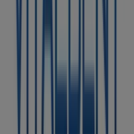
Otros negocios de Salud y Ópticas
en Arucas
Vitaldent
Bienvenido a la tienda de
Vitaldent
en Tiendeo, donde
podrás descubrir las mejores
ofertas
,
promociones
y
catálogos
de esta destacada marca del sector de
Salud
y Ópticas
. Nuestra tienda física está ubicada en
Calle
Juan de Bethencourt Domínguez, 25
,
Arucas
, y en ella
encontrarás una amplia gama de productos de calidad
que te permitirán ahorrar durante todo el
agosto de
2026
.
En Tiendeo te ofrecemos toda la información actualizada
sobre
Vitaldent
, como los horarios de apertura, las
ofertas exclusivas y la ubicación exacta de la tienda en
Calle Juan de Bethencourt Domínguez, 25
. Además,
tendrás acceso a los últimos catálogos de
Vitaldent
,