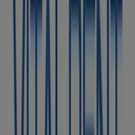
82 m
Cerrado
MÁSmóvil
Calle Juan de Bethancourt Dominguez, 27, Arucas
113 m
Yoigo
Calle Juan de Bethancourt Dominguez 27, Arucas
118 m
Cerrado