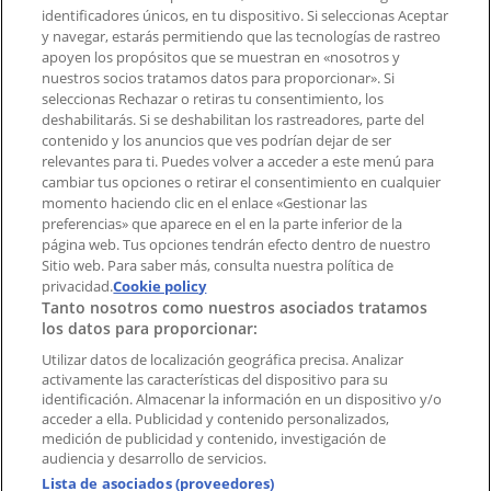
Contacto comercial y de marketing
identificadores únicos, en tu dispositivo. Si seleccionas Aceptar
Tienda mal colocada en el mapa
y navegar, estarás permitiendo que las tecnologías de rastreo
Notificar un folleto
apoyen los propósitos que se muestran en «nosotros y
¿Encontraste un problema en la web o en la
nuestros socios tratamos datos para proporcionar». Si
aplicación?
seleccionas Rechazar o retiras tu consentimiento, los
deshabilitarás. Si se deshabilitan los rastreadores, parte del
contenido y los anuncios que ves podrían dejar de ser
Índices
relevantes para ti. Puedes volver a acceder a este menú para
cambiar tus opciones o retirar el consentimiento en cualquier
momento haciendo clic en el enlace «Gestionar las
preferencias» que aparece en el en la parte inferior de la
Marcas
página web. Tus opciones tendrán efecto dentro de nuestro
Marcas locales
Sitio web. Para saber más, consulta nuestra política de
Negocios
privacidad.
Cookie policy
Tanto nosotros como nuestros asociados tratamos
Negocios cercanos
los datos para proporcionar:
Productos
Productos locales
Utilizar datos de localización geográfica precisa. Analizar
activamente las características del dispositivo para su
Ciudades
identificación. Almacenar la información en un dispositivo y/o
acceder a ella. Publicidad y contenido personalizados,
Descargar la APP Tiendeo
medición de publicidad y contenido, investigación de
audiencia y desarrollo de servicios.
Lista de asociados (proveedores)