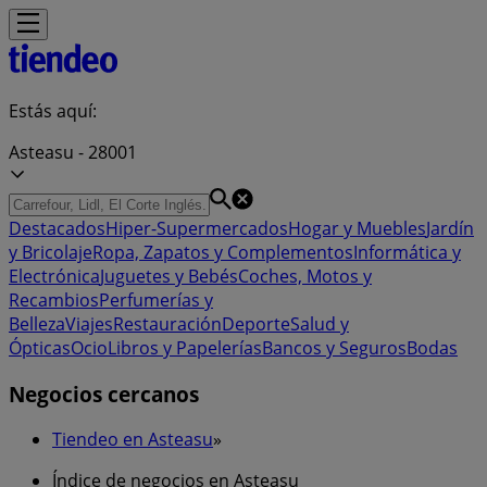
Estás aquí:
Asteasu - 28001
Destacados
Hiper-Supermercados
Hogar y Muebles
Jardín
y Bricolaje
Ropa, Zapatos y Complementos
Informática y
Electrónica
Juguetes y Bebés
Coches, Motos y
Recambios
Perfumerías y
Belleza
Viajes
Restauración
Deporte
Salud y
Ópticas
Ocio
Libros y Papelerías
Bancos y Seguros
Bodas
Negocios cercanos
Tiendeo en Asteasu
»
Índice de negocios en Asteasu