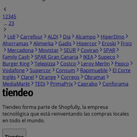
1
2
3
4
5
...
23
Lidl
Carrefour
ALDI
Dia
Alcampo
HiperDino
Ahorramas
Alimerka
Gadis
Hipercor
Eroski
Froiz
Mercadona
Movistar
SEUR
Coviran
SPAR
Family Cash
SPAR Gran Canaria
IKEA
Supeco
Burger King
Telepizza
Costco
Leroy Merlin
Pepco
Vodafone
Supercor
Consum
Rapimueble
El Corte
Inglés
Clarel
Orange
Correos
Obramat
MediaMarkt
TEDi
PrimaPrix
Caprabo
Conforama
Tiendeo forma parte de Shopfully, la empresa
tecnológica que está reinventando las compras locales
en todo el mundo.