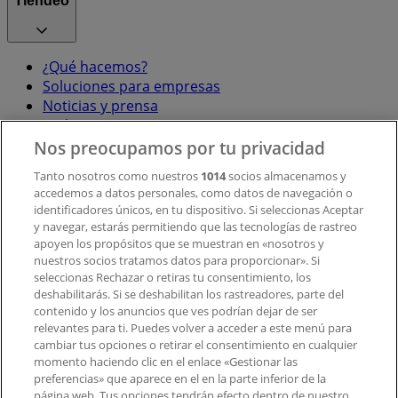
Tiendeo
¿Qué hacemos?
Soluciones para empresas
Noticias y prensa
Trabaja con nosotros
Nos preocupamos por tu privacidad
Contacto
Tanto nosotros como nuestros
1014
socios almacenamos y
accedemos a datos personales, como datos de navegación o
identificadores únicos, en tu dispositivo. Si seleccionas Aceptar
y navegar, estarás permitiendo que las tecnologías de rastreo
Contacto comercial y de marketing
apoyen los propósitos que se muestran en «nosotros y
Tienda mal colocada en el mapa
nuestros socios tratamos datos para proporcionar». Si
Notificar un folleto
seleccionas Rechazar o retiras tu consentimiento, los
deshabilitarás. Si se deshabilitan los rastreadores, parte del
¿Encontraste un problema en la web o en la
contenido y los anuncios que ves podrían dejar de ser
aplicación?
relevantes para ti. Puedes volver a acceder a este menú para
cambiar tus opciones o retirar el consentimiento en cualquier
momento haciendo clic en el enlace «Gestionar las
Índices
preferencias» que aparece en el en la parte inferior de la
página web. Tus opciones tendrán efecto dentro de nuestro