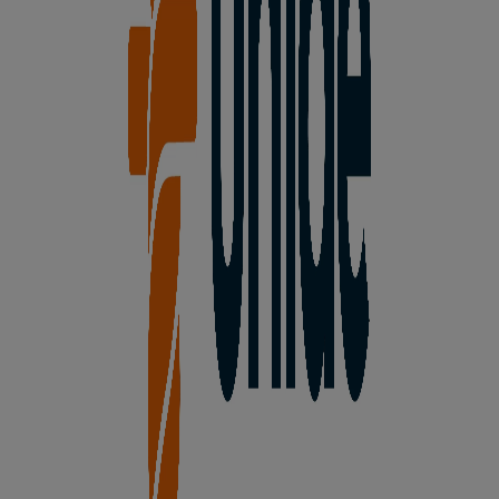
En Tiendeo te ofrecemos toda la información actualizada
sobre
Unide Market
, como los horarios de apertura, las
ofertas exclusivas y la ubicación exacta de la tienda en
Ajates, 7
. Además, tendrás acceso a los últimos
catálogos de
Unide Market
, donde podrás descubrir las
promociones más recientes y aprovechar grandes
descuentos en productos de
Hiper-Supermercados
para
tus compras en
Ávila
.
No pierdas la oportunidad de visitar la tienda de
Unide
Market
en
Ajates, 7
para disfrutar de una experiencia de
compra completa. Te invitamos a explorar las
promociones que tenemos para ti este
agosto
y
mantenerte informado de las mejores ofertas de
Unide
Market
en
Ávila
. ¡Visítanos y empieza a ahorrar hoy
mismo!
Más información de Unide Market
Ver otras tiendas de
Unide Market en Ávila
Publicidad