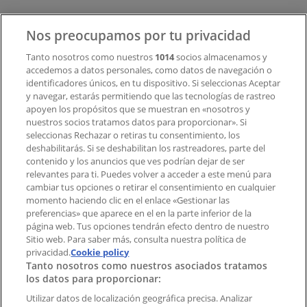
Contacto
Nos preocupamos por tu privacidad
Tanto nosotros como nuestros
1014
socios almacenamos y
accedemos a datos personales, como datos de navegación o
Contacto comercial y de marketing
identificadores únicos, en tu dispositivo. Si seleccionas Aceptar
Tienda mal colocada en el mapa
y navegar, estarás permitiendo que las tecnologías de rastreo
Notificar un folleto
apoyen los propósitos que se muestran en «nosotros y
¿Encontraste un problema en la web o en la
nuestros socios tratamos datos para proporcionar». Si
aplicación?
seleccionas Rechazar o retiras tu consentimiento, los
deshabilitarás. Si se deshabilitan los rastreadores, parte del
contenido y los anuncios que ves podrían dejar de ser
Índices
relevantes para ti. Puedes volver a acceder a este menú para
cambiar tus opciones o retirar el consentimiento en cualquier
momento haciendo clic en el enlace «Gestionar las
preferencias» que aparece en el en la parte inferior de la
Marcas
página web. Tus opciones tendrán efecto dentro de nuestro
Marcas locales
Sitio web. Para saber más, consulta nuestra política de
Negocios
privacidad.
Cookie policy
Tanto nosotros como nuestros asociados tratamos
Negocios cercanos
los datos para proporcionar:
Productos
Productos locales
Utilizar datos de localización geográfica precisa. Analizar