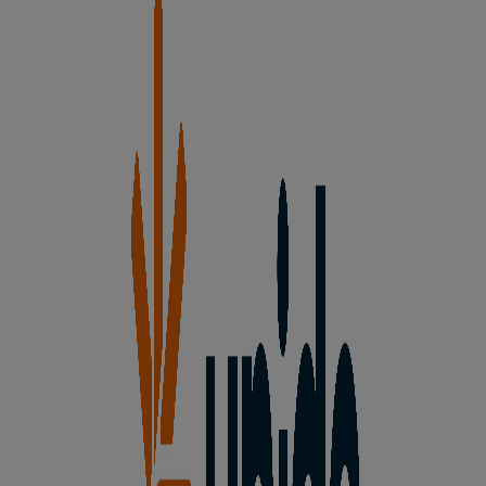
Padre Victorioano Rodríquez,7, Ávila
826 m
Otros negocios de Hiper-
Supermercados en Ávila
Unide Market
Bienvenido a la tienda de
Unide Market
en Tiendeo,
donde podrás descubrir las mejores
ofertas
,
promociones
y
catálogos
de esta destacada marca del
sector de
Hiper-Supermercados
. Nuestra tienda física
está ubicada en
Ajates, 7
,
Ávila
, y en ella encontrarás
una amplia gama de productos de calidad que te
permitirán ahorrar durante todo el
agosto de 2026
.