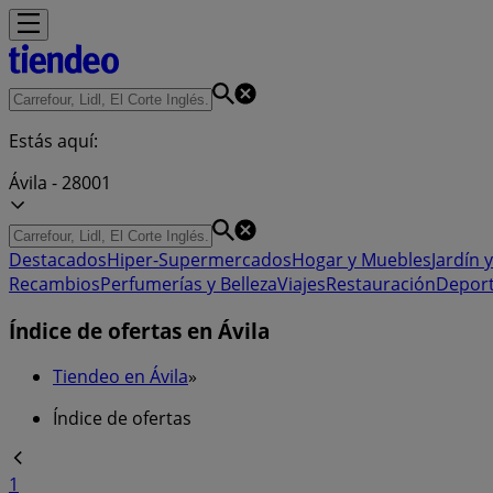
Estás aquí:
Ávila - 28001
Destacados
Hiper-Supermercados
Hogar y Muebles
Jardín y
Recambios
Perfumerías y Belleza
Viajes
Restauración
Depor
Índice de ofertas en Ávila
Tiendeo en Ávila
»
Índice de ofertas
1