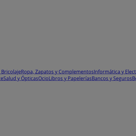
 Bricolaje
Ropa, Zapatos y Complementos
Informática y Elec
te
Salud y Ópticas
Ocio
Libros y Papelerías
Bancos y Seguros
B