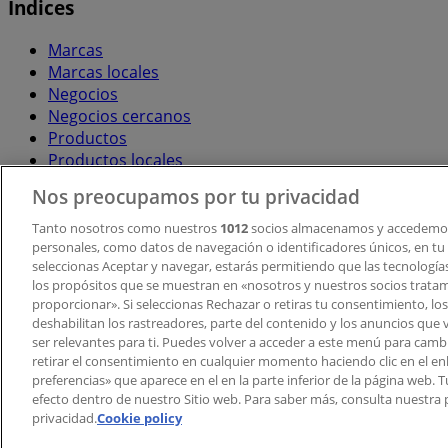
Índices
Marcas
Marcas locales
Negocios
Negocios cercanos
Productos
Productos locales
Ciudades
Nos preocupamos por tu privacidad
Descargar la APP Tiendeo
Tanto nosotros como nuestros
1012
socios almacenamos y accedemos
personales, como datos de navegación o identificadores únicos, en tu d
seleccionas Aceptar y navegar, estarás permitiendo que las tecnologí
los propósitos que se muestran en «nosotros y nuestros socios trata
proporcionar». Si seleccionas Rechazar o retiras tu consentimiento, los 
deshabilitan los rastreadores, parte del contenido y los anuncios que 
ser relevantes para ti. Puedes volver a acceder a este menú para camb
retirar el consentimiento en cualquier momento haciendo clic en el en
Copyright © Tiendeo ® 2026 · Shopfully Marketing S.L.U. –
preferencias» que aparece en el en la parte inferior de la página web.
efecto dentro de nuestro Sitio web. Para saber más, consulta nuestra p
Términos y condiciones
Política de privacidad
privacidad.
Cookie policy
Gestionar cookies