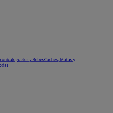
trónica
Juguetes y Bebés
Coches, Motos y
odas