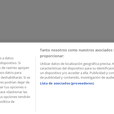
Tanto nosotros como nuestros asociados 
proporcionar:
 a datos
ispositivo. Si
Utilizar datos de localización geográfica precisa. 
as de rastreo apoyen
características del dispositivo para su identifica
mos datos para
un dispositivo y/o acceder a ella. Publicidad y c
deshabilitarás. Si se
de publicidad y contenido, investigación de audien
ves podrían dejar de
Lista de asociados (proveedores)
iar tus opciones o
lace «Gestionar las
 Palau de Mar – 08039 Barcelona, Spain
 Tus opciones tendrán
olítica de