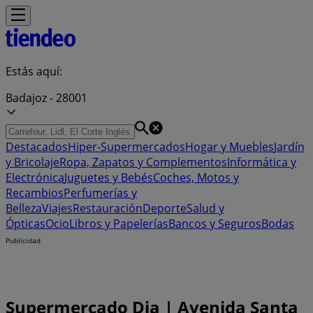
Estás aquí:
Badajoz - 28001
Destacados
Hiper-Supermercados
Hogar y Muebles
Jardín
y Bricolaje
Ropa, Zapatos y Complementos
Informática y
Electrónica
Juguetes y Bebés
Coches, Motos y
Recambios
Perfumerías y
Belleza
Viajes
Restauración
Deporte
Salud y
Ópticas
Ocio
Libros y Papelerías
Bancos y Seguros
Bodas
Publicidad
Supermercado Dia | Avenida Santa