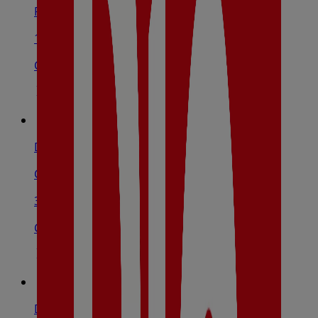
Paseo San Francisco, 4, Badajoz
129 m
Cerrado
Dia
Calle Fernando Sánchez Sampedro, 3, Badajoz
382 m
Cerrado
Dia