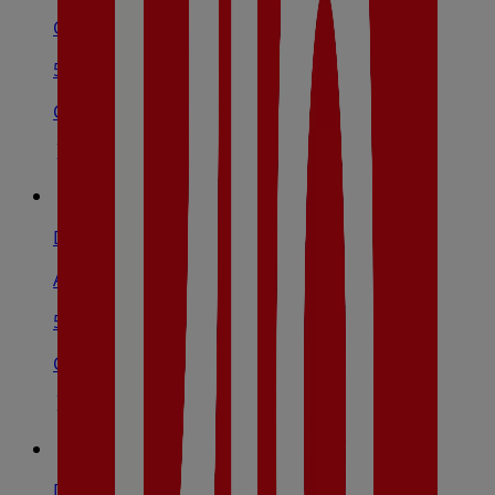
Calle Adelardo Covarsí, 11, Badajoz
508 m
Cerrado
Dia
Avenida Fernando Calzadilla, 12, Badajoz
541 m
Cerrado
Dia