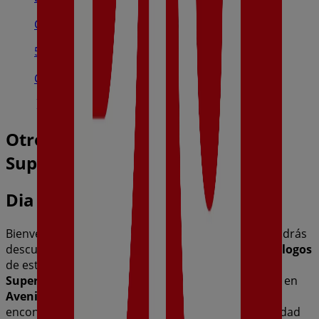
Calle Héroes De Cascorro, 9, Badajoz
565 m
Cerrado
Otros negocios de Hiper-
Supermercados en Badajoz
Dia
Bienvenido a la tienda de
Dia
en Tiendeo, donde podrás
descubrir las mejores
ofertas
,
promociones
y
catálogos
de esta destacada marca del sector de
Hiper-
Supermercados
. Nuestra tienda física está ubicada en
Avenida Santa Marina, 33
,
Badajoz
, y en ella
encontrarás una amplia gama de productos de calidad