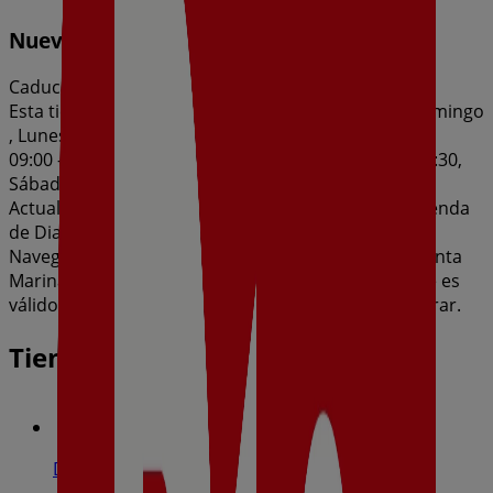
Nueva Calidad Dia del 05/08 al 11/08
Caduca el 11/8
Esta tienda de Dia tiene los siguientes horarios: Domingo
, Lunes 09:00 - 21:30, Martes 09:00 - 21:30, Miércoles
09:00 - 21:30, Jueves 09:00 - 21:30, Viernes 09:00 - 21:30,
Sábado 09:00 - 21:30
Actualmente hay 1 catálogos disponibles en esta tienda
de Dia.
Navega por el último catálogo de Dia en Avenida Santa
Marina, 33 Nueva Calidad Dia del 05/08 al 11/08 que es
válido del 5/8/2026 al 11/8/2026 y no pares de ahorrar.
Tiendas más cercanas
Dia