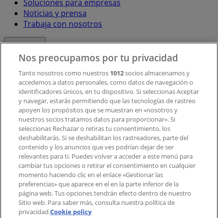
Soluciones para empresas
Noticias y prensa
Trabaja con nosotros
Contacto
Nos preocupamos por tu privacidad
Tanto nosotros como nuestros
1012
socios almacenamos y
accedemos a datos personales, como datos de navegación o
Contacto comercial y de marketing
identificadores únicos, en tu dispositivo. Si seleccionas Aceptar
Tienda mal colocada en el mapa
y navegar, estarás permitiendo que las tecnologías de rastreo
Notificar un folleto
apoyen los propósitos que se muestran en «nosotros y
¿Encontraste un problema en la web o en la
nuestros socios tratamos datos para proporcionar». Si
aplicación?
seleccionas Rechazar o retiras tu consentimiento, los
deshabilitarás. Si se deshabilitan los rastreadores, parte del
contenido y los anuncios que ves podrían dejar de ser
Índices
relevantes para ti. Puedes volver a acceder a este menú para
cambiar tus opciones o retirar el consentimiento en cualquier
momento haciendo clic en el enlace «Gestionar las
preferencias» que aparece en el en la parte inferior de la
Marcas
página web. Tus opciones tendrán efecto dentro de nuestro
Marcas locales
Sitio web. Para saber más, consulta nuestra política de
Negocios
privacidad.
Cookie policy