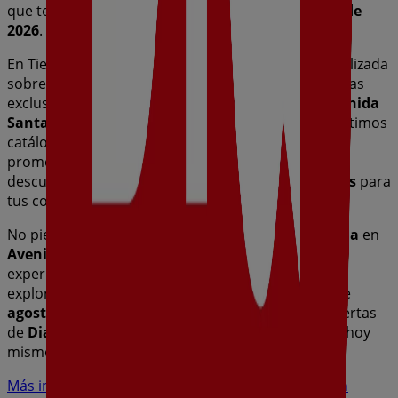
que te permitirán ahorrar durante todo el
agosto de
2026
.
En Tiendeo te ofrecemos toda la información actualizada
sobre
Dia
, como los horarios de apertura, las ofertas
exclusivas y la ubicación exacta de la tienda en
Avenida
Santa Marina, 33
. Además, tendrás acceso a los últimos
catálogos de
Dia
, donde podrás descubrir las
promociones más recientes y aprovechar grandes
descuentos en productos de
Hiper-Supermercados
para
tus compras en
Badajoz
.
No pierdas la oportunidad de visitar la tienda de
Dia
en
Avenida Santa Marina, 33
para disfrutar de una
experiencia de compra completa. Te invitamos a
explorar las promociones que tenemos para ti este
agosto
y mantenerte informado de las mejores ofertas
de
Dia
en
Badajoz
. ¡Visítanos y empieza a ahorrar hoy
mismo!
Más información de Dia
Ver otras tiendas de Dia en