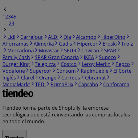
1
2
3
4
5
...
23
Lidl
Carrefour
ALDI
Dia
Alcampo
HiperDino
Ahorramas
Alimerka
Gadis
Hipercor
Eroski
Froiz
Mercadona
Movistar
SEUR
Coviran
SPAR
Family Cash
SPAR Gran Canaria
IKEA
Supeco
Burger King
Telepizza
Costco
Leroy Merlin
Pepco
Vodafone
Supercor
Consum
Rapimueble
El Corte
Inglés
Clarel
Orange
Correos
Obramat
MediaMarkt
TEDi
PrimaPrix
Caprabo
Conforama
Tiendeo forma parte de Shopfully, la empresa
tecnológica que está reinventando las compras locales
en todo el mundo.