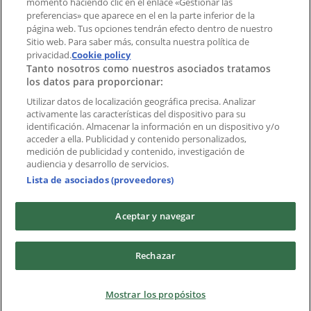
momento haciendo clic en el enlace «Gestionar las
preferencias» que aparece en el en la parte inferior de la
Marcas
página web. Tus opciones tendrán efecto dentro de nuestro
Marcas locales
Sitio web. Para saber más, consulta nuestra política de
privacidad.
Negocios
Cookie policy
Tanto nosotros como nuestros asociados tratamos
Negocios cercanos
los datos para proporcionar:
Productos
Productos locales
Utilizar datos de localización geográfica precisa. Analizar
activamente las características del dispositivo para su
Ciudades
identificación. Almacenar la información en un dispositivo y/o
acceder a ella. Publicidad y contenido personalizados,
Descargar la APP Tiendeo
medición de publicidad y contenido, investigación de
audiencia y desarrollo de servicios.
Lista de asociados (proveedores)
Aceptar y navegar
Copyright © Tiendeo ® 2026 · Shopfully Marketing S.L.U. –
Rechazar
Palau de Mar – 08039 Barcelona, Spain
Términos y condiciones
Política de privacidad
Mostrar los propósitos
Gestionar cookies