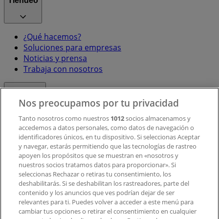
Tiendeo
¿Qué hacemos?
Soluciones para empresas
Noticias y prensa
Trabaja con nosotros
Contacto
Nos preocupamos por tu privacidad
Tanto nosotros como nuestros
1012
socios almacenamos y
accedemos a datos personales, como datos de navegación o
Contacto comercial y de marketing
identificadores únicos, en tu dispositivo. Si seleccionas Aceptar
Tienda mal colocada en el mapa
y navegar, estarás permitiendo que las tecnologías de rastreo
Notificar un folleto
apoyen los propósitos que se muestran en «nosotros y
¿Encontraste un problema en la web o en la
nuestros socios tratamos datos para proporcionar». Si
aplicación?
seleccionas Rechazar o retiras tu consentimiento, los
deshabilitarás. Si se deshabilitan los rastreadores, parte del
contenido y los anuncios que ves podrían dejar de ser
Índices
relevantes para ti. Puedes volver a acceder a este menú para
cambiar tus opciones o retirar el consentimiento en cualquier