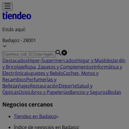
Estás aquí:
Badajoz - 28001
Destacados
Hiper-Supermercados
Hogar y Muebles
Jardín
y Bricolaje
Ropa, Zapatos y Complementos
Informática y
Electrónica
Juguetes y Bebés
Coches, Motos y
Recambios
Perfumerías y
Belleza
Viajes
Restauración
Deporte
Salud y
Ópticas
Ocio
Libros y Papelerías
Bancos y Seguros
Bodas
Negocios cercanos
Tiendeo en Badajoz
»
Índice de negocios en Badajoz