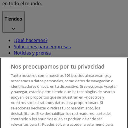
en todo el mundo.
Tiendeo
¿Qué hacemos?
Soluciones para empresas
Noticias y prensa
Trabaja con nosotros
Nos preocupamos por tu privacidad
Contacto
Tanto nosotros como nuestros
1014
socios almacenamos y
accedemos a datos personales, como datos de navegación o
identificadores únicos, en tu dispositivo. Si seleccionas Aceptar
y navegar, estarás permitiendo que las tecnologías de rastreo
Contacto comercial y de marketing
apoyen los propósitos que se muestran en «nosotros y
Tienda mal colocada en el mapa
nuestros socios tratamos datos para proporcionar». Si
Notificar un folleto
seleccionas Rechazar o retiras tu consentimiento, los
deshabilitarás. Si se deshabilitan los rastreadores, parte del
¿Encontraste un problema en la web o en la
contenido y los anuncios que ves podrían dejar de ser
aplicación?
relevantes para ti. Puedes volver a acceder a este menú para