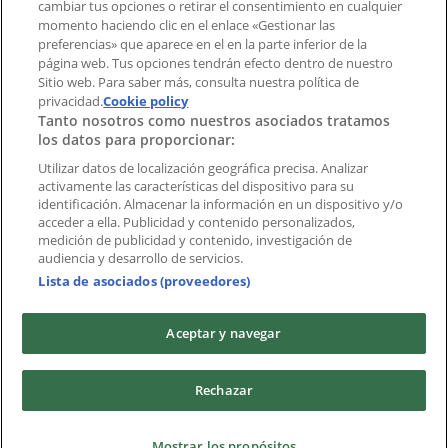
cambiar tus opciones o retirar el consentimiento en cualquier
momento haciendo clic en el enlace «Gestionar las
Índices
preferencias» que aparece en el en la parte inferior de la
página web. Tus opciones tendrán efecto dentro de nuestro
Sitio web. Para saber más, consulta nuestra política de
privacidad.
Marcas
Cookie policy
Tanto nosotros como nuestros asociados tratamos
Negocios
los datos para proporcionar:
Negocios cercanos
Productos
Utilizar datos de localización geográfica precisa. Analizar
activamente las características del dispositivo para su
Ciudades
identificación. Almacenar la información en un dispositivo y/o
acceder a ella. Publicidad y contenido personalizados,
Descargar la APP Tiendeo
medición de publicidad y contenido, investigación de
audiencia y desarrollo de servicios.
Lista de asociados (proveedores)
Aceptar y navegar
Copyright © Tiendeo ® 2026 · Shopfully Marketing S.L.U. –
Rechazar
Palau de Mar – 08039 Barcelona, Spain
Términos y condiciones
Política de privacidad
Mostrar los propósitos