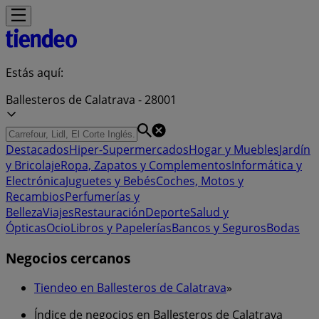
Estás aquí:
Ballesteros de Calatrava - 28001
Destacados
Hiper-Supermercados
Hogar y Muebles
Jardín
y Bricolaje
Ropa, Zapatos y Complementos
Informática y
Electrónica
Juguetes y Bebés
Coches, Motos y
Recambios
Perfumerías y
Belleza
Viajes
Restauración
Deporte
Salud y
Ópticas
Ocio
Libros y Papelerías
Bancos y Seguros
Bodas
Negocios cercanos
Tiendeo en Ballesteros de Calatrava
»
Índice de negocios en Ballesteros de Calatrava