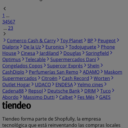
1
...
3
4
5
6
7
...
23
Comerco Cash & Carry
Toy Planet
BP
Peugeot
Dialprix
De la Uz
Euronics
Todojuguete
Phone
House
Cinesa
Jardiland
Douglas
Springfield
Optimus
Telecable
Supermercados Dani
Congelados Copos
Supercor Exprés
SheIn
CashDiplo
Perfumerías San Remo
ADAMO
Maskom
Supermercados
Citroën
Cash Record
Worten
Outlet Hogar
UDACO
ENDESA
Yelmo cines
Cadena88
Repsol
Deutsche Bank
DRIM
Tuco
Abordo
Massimo Dutti
Calbet
Fes Més
GAES
Tiendeo forma parte de Shopfully, la empresa
tecnológica que está reinventando las compras locales