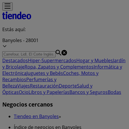
Estás aquí:
Banyoles - 28001
Destacados
Hiper-Supermercados
Hogar y Muebles
Jardín
y Bricolaje
Ropa, Zapatos y Complementos
Informática y
Electrónica
Juguetes y Bebés
Coches, Motos y
Recambios
Perfumerías y
Belleza
Viajes
Restauración
Deporte
Salud y
Ópticas
Ocio
Libros y Papelerías
Bancos y Seguros
Bodas
Negocios cercanos
Tiendeo en Banyoles
»
Índice de negocios en Banyoles