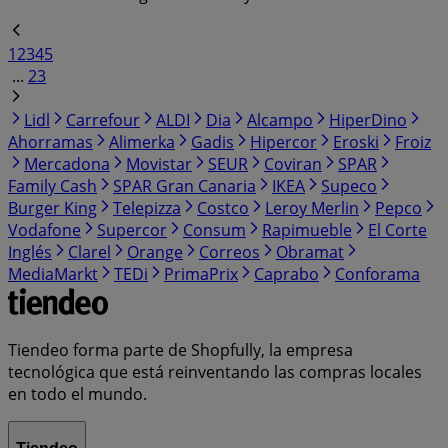
1
2
3
4
5
...
23
Lidl
Carrefour
ALDI
Dia
Alcampo
HiperDino
Ahorramas
Alimerka
Gadis
Hipercor
Eroski
Froiz
Mercadona
Movistar
SEUR
Coviran
SPAR
Family Cash
SPAR Gran Canaria
IKEA
Supeco
Burger King
Telepizza
Costco
Leroy Merlin
Pepco
Vodafone
Supercor
Consum
Rapimueble
El Corte
Inglés
Clarel
Orange
Correos
Obramat
MediaMarkt
TEDi
PrimaPrix
Caprabo
Conforama
Tiendeo forma parte de Shopfully, la empresa
tecnológica que está reinventando las compras locales
en todo el mundo.