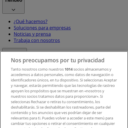
Tiendeo
¿Qué hacemos?
Soluciones para empresas
Noticias y prensa
Trabaja con nosotros
Contacto
Nos preocupamos por tu privacidad
Tanto nosotros como nuestros
1014
socios almacenamos y
accedemos a datos personales, como datos de navegación o
Contacto comercial y de marketing
identificadores únicos, en tu dispositivo. Si seleccionas Aceptar
Tienda mal colocada en el mapa
y navegar, estarás permitiendo que las tecnologías de rastreo
Notificar un folleto
apoyen los propósitos que se muestran en «nosotros y
¿Encontraste un problema en la web o en la
nuestros socios tratamos datos para proporcionar». Si
aplicación?
seleccionas Rechazar o retiras tu consentimiento, los
deshabilitarás. Si se deshabilitan los rastreadores, parte del
contenido y los anuncios que ves podrían dejar de ser
Índices
relevantes para ti. Puedes volver a acceder a este menú para
cambiar tus opciones o retirar el consentimiento en cualquier