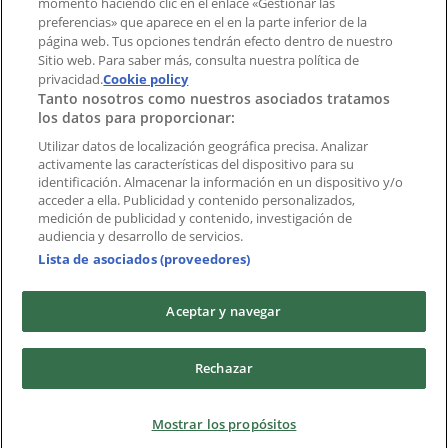
momento haciendo clic en el enlace «Gestionar las
preferencias» que aparece en el en la parte inferior de la
Marcas
página web. Tus opciones tendrán efecto dentro de nuestro
Marcas locales
Sitio web. Para saber más, consulta nuestra política de
privacidad.
Negocios
Cookie policy
Tanto nosotros como nuestros asociados tratamos
Negocios cercanos
los datos para proporcionar:
Productos
Productos locales
Utilizar datos de localización geográfica precisa. Analizar
activamente las características del dispositivo para su
Ciudades
identificación. Almacenar la información en un dispositivo y/o
acceder a ella. Publicidad y contenido personalizados,
Descargar la APP Tiendeo
medición de publicidad y contenido, investigación de
audiencia y desarrollo de servicios.
Lista de asociados (proveedores)
Aceptar y navegar
Copyright © Tiendeo ® 2026 · Shopfully Marketing S.L.U. –
Rechazar
Palau de Mar – 08039 Barcelona, Spain
Términos y condiciones
Política de privacidad
Mostrar los propósitos
Gestionar cookies