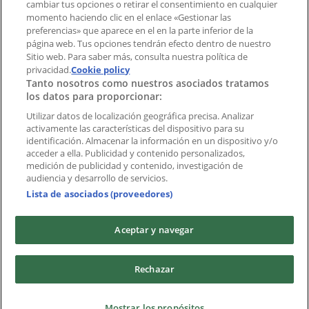
cambiar tus opciones o retirar el consentimiento en cualquier
momento haciendo clic en el enlace «Gestionar las
Índices
preferencias» que aparece en el en la parte inferior de la
página web. Tus opciones tendrán efecto dentro de nuestro
Sitio web. Para saber más, consulta nuestra política de
privacidad.
Marcas
Cookie policy
Tanto nosotros como nuestros asociados tratamos
Negocios
los datos para proporcionar:
Negocios cercanos
Productos
Utilizar datos de localización geográfica precisa. Analizar
activamente las características del dispositivo para su
Ciudades
identificación. Almacenar la información en un dispositivo y/o
acceder a ella. Publicidad y contenido personalizados,
Descargar la APP Tiendeo
medición de publicidad y contenido, investigación de
audiencia y desarrollo de servicios.
Lista de asociados (proveedores)
Aceptar y navegar
Copyright © Tiendeo ® 2026 · Shopfully Marketing S.L.U. –
Rechazar
Palau de Mar – 08039 Barcelona, Spain
Términos y condiciones
Política de privacidad
Mostrar los propósitos