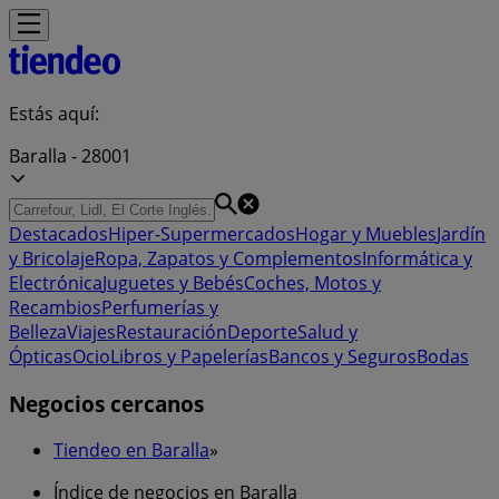
Estás aquí:
Baralla - 28001
Destacados
Hiper-Supermercados
Hogar y Muebles
Jardín
y Bricolaje
Ropa, Zapatos y Complementos
Informática y
Electrónica
Juguetes y Bebés
Coches, Motos y
Recambios
Perfumerías y
Belleza
Viajes
Restauración
Deporte
Salud y
Ópticas
Ocio
Libros y Papelerías
Bancos y Seguros
Bodas
Negocios cercanos
Tiendeo en Baralla
»
Índice de negocios en Baralla