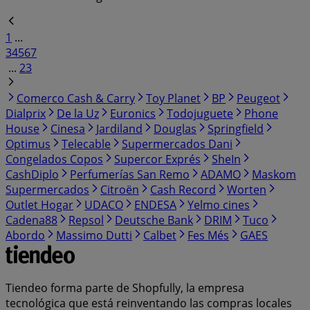
1
...
3
4
5
6
7
...
23
Comerco Cash & Carry
Toy Planet
BP
Peugeot
Dialprix
De la Uz
Euronics
Todojuguete
Phone
House
Cinesa
Jardiland
Douglas
Springfield
Optimus
Telecable
Supermercados Dani
Congelados Copos
Supercor Exprés
SheIn
CashDiplo
Perfumerías San Remo
ADAMO
Maskom
Supermercados
Citroën
Cash Record
Worten
Outlet Hogar
UDACO
ENDESA
Yelmo cines
Cadena88
Repsol
Deutsche Bank
DRIM
Tuco
Abordo
Massimo Dutti
Calbet
Fes Més
GAES
Tiendeo forma parte de Shopfully, la empresa
tecnológica que está reinventando las compras locales