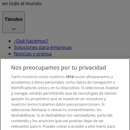
en todo el mundo.
Tiendeo
¿Qué hacemos?
Soluciones para empresas
Noticias y prensa
Trabaja con nosotros
Nos preocupamos por tu privacidad
Contacto
Tanto nosotros como nuestros
1014
socios almacenamos y
accedemos a datos personales, como datos de navegación o
identificadores únicos, en tu dispositivo. Si seleccionas Aceptar
y navegar, estarás permitiendo que las tecnologías de rastreo
Contacto comercial y de marketing
apoyen los propósitos que se muestran en «nosotros y
Tienda mal colocada en el mapa
nuestros socios tratamos datos para proporcionar». Si
Notificar un folleto
seleccionas Rechazar o retiras tu consentimiento, los
deshabilitarás. Si se deshabilitan los rastreadores, parte del
¿Encontraste un problema en la web o en la
contenido y los anuncios que ves podrían dejar de ser
aplicación?
relevantes para ti. Puedes volver a acceder a este menú para