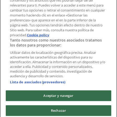
contenido y los anuncios que ves podrían dejar de ser
Índices
relevantes para ti. Puedes volver a acceder a este menú para
cambiar tus opciones o retirar el consentimiento en cualquier
momento haciendo clic en el enlace «Gestionar las
preferencias» que aparece en el en la parte inferior de la
Marcas
página web. Tus opciones tendrán efecto dentro de nuestro
Marcas locales
Sitio web. Para saber más, consulta nuestra política de
Negocios
privacidad.
Cookie policy
Tanto nosotros como nuestros asociados tratamos
Negocios cercanos
los datos para proporcionar:
Productos
Productos locales
Utilizar datos de localización geográfica precisa. Analizar
activamente las características del dispositivo para su
Ciudades
identificación. Almacenar la información en un dispositivo y/o
acceder a ella. Publicidad y contenido personalizados,
Descargar la APP Tiendeo
medición de publicidad y contenido, investigación de
audiencia y desarrollo de servicios.
Lista de asociados (proveedores)
Aceptar y navegar
Copyright © Tiendeo ® 2026 · Shopfully Marketing S.L.U. –
Rechazar
Palau de Mar – 08039 Barcelona, Spain