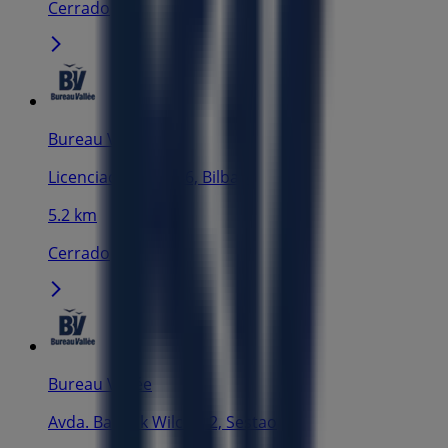
Cerrado
Bureau Vallée
Licenciado Poza, 46, Bilbao
5.2 km
Cerrado
Bureau Vallée
Avda. Babcok Wilcox, 2, Sestao