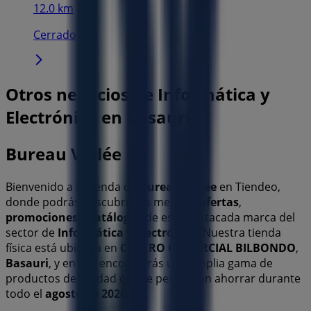
12.0 km
Cerrado
Otros negocios de Informática y
Electrónica en Basauri
Bureau Vallée
Bienvenido a la tienda de
Bureau Vallée
en Tiendeo,
donde podrás descubrir las mejores
ofertas
,
promociones
y
catálogos
de esta destacada marca del
sector de
Informática y Electrónica
. Nuestra tienda
física está ubicada en
CENTRO COMERCIAL BILBONDO
,
Basauri
, y en ella encontrarás una amplia gama de
productos de calidad que te permitirán ahorrar durante
todo el
agosto de 2026
.