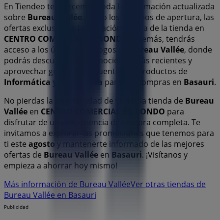
En Tiendeo te ofrecemos toda la información actualizada
sobre
Bureau Vallée
, como los horarios de apertura, las
ofertas exclusivas y la ubicación exacta de la tienda en
CENTRO COMERCIAL BILBONDO
. Además, tendrás
acceso a los últimos catálogos de
Bureau Vallée
, donde
podrás descubrir las promociones más recientes y
aprovechar grandes descuentos en productos de
Informática y Electrónica
para tus compras en
Basauri
.
No pierdas la oportunidad de visitar la tienda de
Bureau
Vallée
en
CENTRO COMERCIAL BILBONDO
para
disfrutar de una experiencia de compra completa. Te
invitamos a explorar las promociones que tenemos para
ti este
agosto
y mantenerte informado de las mejores
ofertas de
Bureau Vallée
en
Basauri
. ¡Visítanos y
empieza a ahorrar hoy mismo!
Más información de Bureau Vallée
Ver otras tiendas de
Bureau Vallée en Basauri
Publicidad