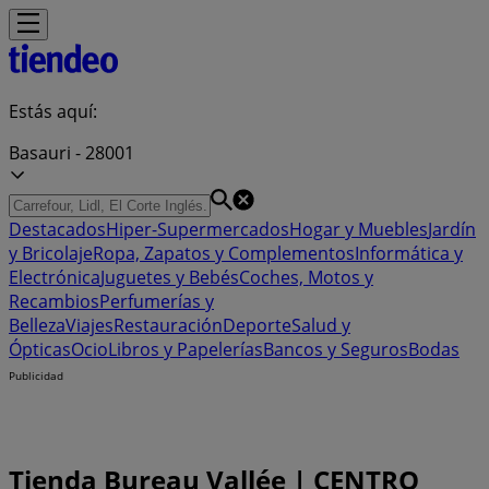
Estás aquí:
Basauri - 28001
Destacados
Hiper-Supermercados
Hogar y Muebles
Jardín
y Bricolaje
Ropa, Zapatos y Complementos
Informática y
Electrónica
Juguetes y Bebés
Coches, Motos y
Recambios
Perfumerías y
Belleza
Viajes
Restauración
Deporte
Salud y
Ópticas
Ocio
Libros y Papelerías
Bancos y Seguros
Bodas
Publicidad
Tienda Bureau Vallée | CENTRO