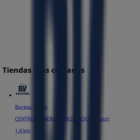
Tiendas más cercanas
Bureau Vallée
CENTRO COMERCIAL BILBONDO, Basauri
1.4 km