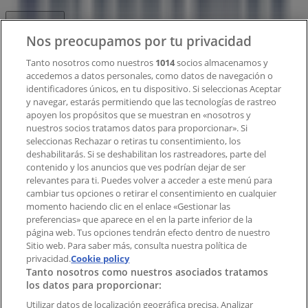
Contacto
Nos preocupamos por tu privacidad
Tanto nosotros como nuestros
1014
socios almacenamos y
accedemos a datos personales, como datos de navegación o
Contacto comercial y de marketing
identificadores únicos, en tu dispositivo. Si seleccionas Aceptar
Tienda mal colocada en el mapa
y navegar, estarás permitiendo que las tecnologías de rastreo
Notificar un folleto
apoyen los propósitos que se muestran en «nosotros y
¿Encontraste un problema en la web o en la
nuestros socios tratamos datos para proporcionar». Si
aplicación?
seleccionas Rechazar o retiras tu consentimiento, los
deshabilitarás. Si se deshabilitan los rastreadores, parte del
contenido y los anuncios que ves podrían dejar de ser
Índices
relevantes para ti. Puedes volver a acceder a este menú para
cambiar tus opciones o retirar el consentimiento en cualquier
momento haciendo clic en el enlace «Gestionar las
preferencias» que aparece en el en la parte inferior de la
Marcas
página web. Tus opciones tendrán efecto dentro de nuestro
Marcas locales
Sitio web. Para saber más, consulta nuestra política de
Negocios
privacidad.
Cookie policy
Tanto nosotros como nuestros asociados tratamos
Negocios cercanos
los datos para proporcionar:
Productos
Productos locales
Utilizar datos de localización geográfica precisa. Analizar