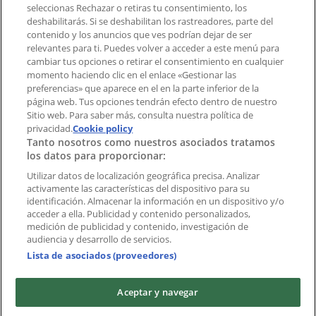
Tienda mal colocada en el mapa
seleccionas Rechazar o retiras tu consentimiento, los
deshabilitarás. Si se deshabilitan los rastreadores, parte del
Notificar un folleto
contenido y los anuncios que ves podrían dejar de ser
¿Encontraste un problema en la web o en la
relevantes para ti. Puedes volver a acceder a este menú para
aplicación?
cambiar tus opciones o retirar el consentimiento en cualquier
momento haciendo clic en el enlace «Gestionar las
preferencias» que aparece en el en la parte inferior de la
Índices
página web. Tus opciones tendrán efecto dentro de nuestro
Sitio web. Para saber más, consulta nuestra política de
privacidad.
Cookie policy
Tanto nosotros como nuestros asociados tratamos
Marcas
los datos para proporcionar:
Negocios
Productos
Utilizar datos de localización geográfica precisa. Analizar
activamente las características del dispositivo para su
Ciudades
identificación. Almacenar la información en un dispositivo y/o
acceder a ella. Publicidad y contenido personalizados,
Descargar la APP Tiendeo
medición de publicidad y contenido, investigación de
audiencia y desarrollo de servicios.
Lista de asociados (proveedores)
Aceptar y navegar