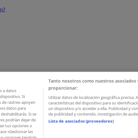
ón?
Tanto nosotros como nuestros asociados 
proporcionar:
 a datos
ispositivo. Si
Utilizar datos de localización geográfica precisa. 
as de rastreo apoyen
características del dispositivo para su identifica
mos datos para
un dispositivo y/o acceder a ella. Publicidad y c
deshabilitarás. Si se
de publicidad y contenido, investigación de audien
ves podrían dejar de
Lista de asociados (proveedores)
iar tus opciones o
lace «Gestionar las
 Palau de Mar – 08039 Barcelona, Spain
 Tus opciones tendrán