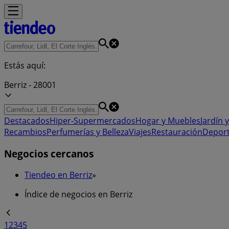
Estás aquí:
Berriz - 28001
Destacados
Hiper-Supermercados
Hogar y Muebles
Jardín y
Recambios
Perfumerías y Belleza
Viajes
Restauración
Depor
Negocios cercanos
Tiendeo en Berriz
»
Índice de negocios en Berriz
1
2
3
4
5