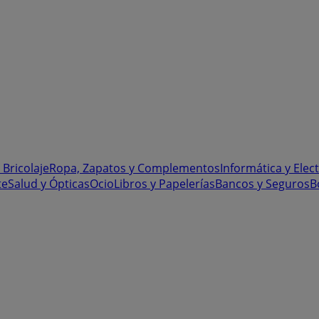
 Bricolaje
Ropa, Zapatos y Complementos
Informática y Elec
te
Salud y Ópticas
Ocio
Libros y Papelerías
Bancos y Seguros
B