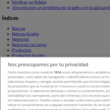
Notificar un folleto
¿Encontraste un problema en la web o en la aplicaci
Índices
Marcas
Marcas locales
Negocios
Negocios cercanos
Productos
Productos locales
Ciudades
Nos preocupamos por tu privacidad
Descargar la APP Tiendeo
Tanto nosotros como nuestros
1014
socios almacenamos y accedemos
personales, como datos de navegación o identificadores únicos, en tu d
seleccionas Aceptar y navegar, estarás permitiendo que las tecnologí
los propósitos que se muestran en «nosotros y nuestros socios trata
proporcionar». Si seleccionas Rechazar o retiras tu consentimiento, los 
deshabilitan los rastreadores, parte del contenido y los anuncios que 
ser relevantes para ti. Puedes volver a acceder a este menú para camb
retirar el consentimiento en cualquier momento haciendo clic en el en
Copyright © Tiendeo ® 2026 · Shopfully Marketing S.L.U. –
preferencias» que aparece en el en la parte inferior de la página web.