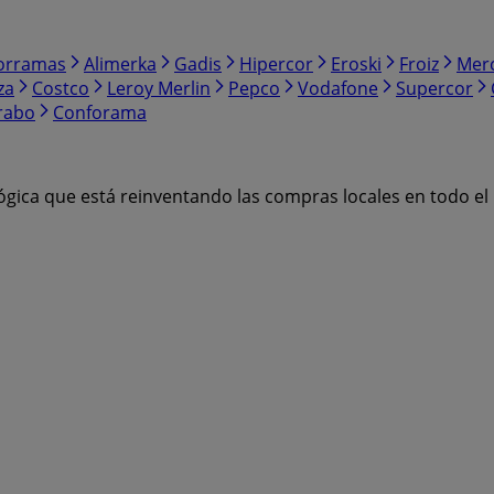
orramas
Alimerka
Gadis
Hipercor
Eroski
Froiz
Mer
za
Costco
Leroy Merlin
Pepco
Vodafone
Supercor
rabo
Conforama
ógica que está reinventando las compras locales en todo e