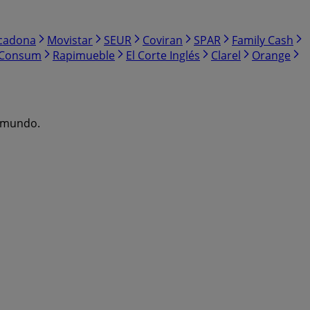
cadona
Movistar
SEUR
Coviran
SPAR
Family Cash
Consum
Rapimueble
El Corte Inglés
Clarel
Orange
l mundo.