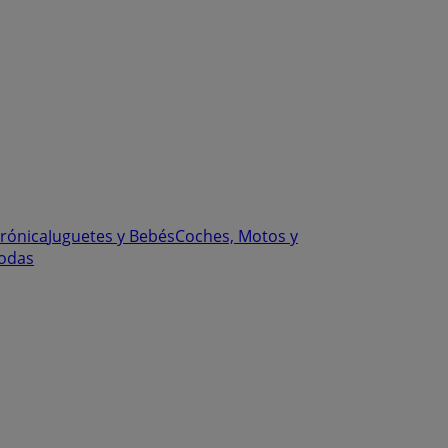
trónica
Juguetes y Bebés
Coches, Motos y
odas