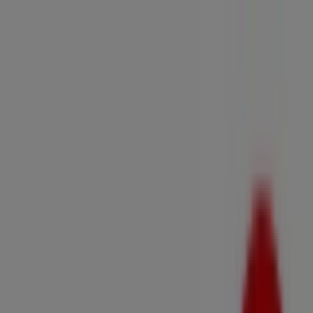
Estás aquí:
Bilbao - 28001
Destacados
Hiper-Supermercados
Hogar y Muebles
Jardín
y Bricolaje
Ropa, Zapatos y Complementos
Informática y
Electrónica
Juguetes y Bebés
Coches, Motos y
Recambios
Perfumerías y
Belleza
Viajes
Restauración
Deporte
Salud y
Ópticas
Ocio
Libros y Papelerías
Bancos y Seguros
Bodas
Publicidad
Tienda Fagor | Menéndez Y Pelayo,