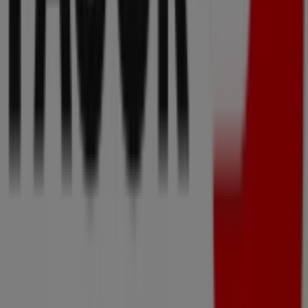
No pierdas la oportunidad de visitar la tienda de
Fagor
en
Menéndez Y Pelayo, 14
para disfrutar de una
experiencia de compra completa. Te invitamos a
explorar las promociones que tenemos para ti este
agosto
y mantenerte informado de las mejores ofertas
de
Fagor
en
Bilbao
. ¡Visítanos y empieza a ahorrar hoy
mismo!
Más información de Fagor
Ver otras tiendas de Fagor en
Bilbao
Publicidad