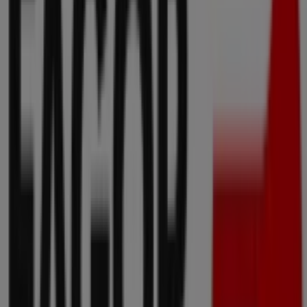
Quirón
Calle Ribera Botica Vieja, 23 - bajo, Bilbao
64 m
Vidal & Vidal
Rafaela de Ibarra, 6, Bilbao
140 m
Otros negocios de Informática y
Electrónica en Bilbao