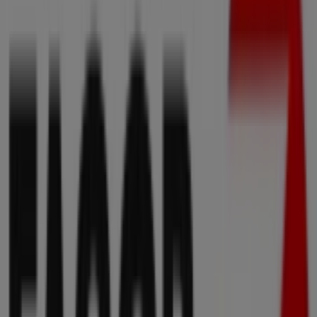
Tiendas más cercanas
Toyota
C/ Botica Vieja, 26, Bajo, Bilbao
28 m