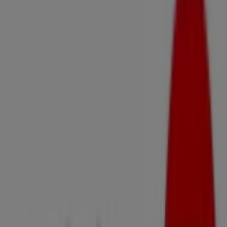
14, Bilbao - Ofertas, teléfono y
horarios
Tiendeo en Bilbao
»
Ofertas de Informática y Electrónica en Bilbao
»
Fagor en Bilbao
»
Fagor | Menéndez Y Pelayo, 14
Mapa
902105010
Mapa
902105010
Estamos a punto de publicar ofertas de Fagor
Publicidad