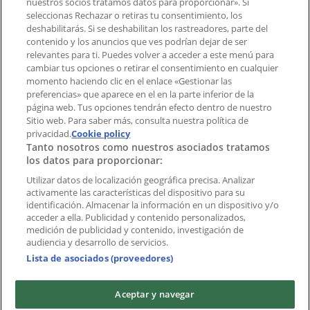
¿Encontraste un problema en la web o en la
nuestros socios tratamos datos para proporcionar». Si
aplicación?
seleccionas Rechazar o retiras tu consentimiento, los
deshabilitarás. Si se deshabilitan los rastreadores, parte del
contenido y los anuncios que ves podrían dejar de ser
Índices
relevantes para ti. Puedes volver a acceder a este menú para
cambiar tus opciones o retirar el consentimiento en cualquier
momento haciendo clic en el enlace «Gestionar las
preferencias» que aparece en el en la parte inferior de la
Marcas
página web. Tus opciones tendrán efecto dentro de nuestro
Marcas locales
Sitio web. Para saber más, consulta nuestra política de
Negocios
privacidad.
Cookie policy
Tanto nosotros como nuestros asociados tratamos
Negocios cercanos
los datos para proporcionar:
Productos
Productos locales
Utilizar datos de localización geográfica precisa. Analizar
activamente las características del dispositivo para su
Ciudades
identificación. Almacenar la información en un dispositivo y/o
acceder a ella. Publicidad y contenido personalizados,
Descargar la APP Tiendeo
medición de publicidad y contenido, investigación de
audiencia y desarrollo de servicios.
Lista de asociados (proveedores)
Aceptar y navegar