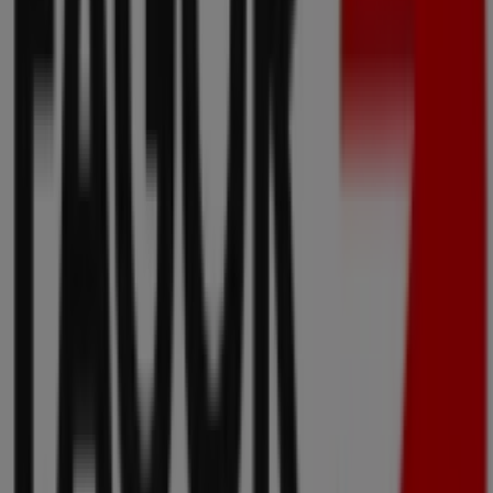
Fagor
Bienvenido a la tienda de
Fagor
en Tiendeo, donde
podrás descubrir las mejores
ofertas
,
promociones
y
catálogos
de esta destacada marca del sector de
Informática y Electrónica
. Nuestra tienda física está
ubicada en
Menéndez Y Pelayo, 14
,
Bilbao
, y en ella
encontrarás una amplia gama de productos de calidad
que te permitirán ahorrar durante todo el
agosto de
2026
.
En Tiendeo te ofrecemos toda la información actualizada
sobre
Fagor
, como los horarios de apertura, las ofertas
exclusivas y la ubicación exacta de la tienda en
Menéndez Y Pelayo, 14
. Además, tendrás acceso a los
últimos catálogos de
Fagor
, donde podrás descubrir las
promociones más recientes y aprovechar grandes
descuentos en productos de
Informática y Electrónica
para tus compras en
Bilbao
.