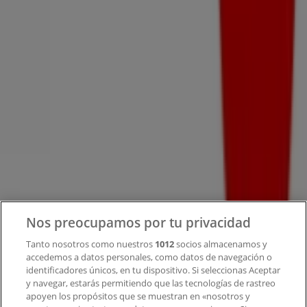
Tiendeo forma parte de Shopfully, la empresa
tecnológica que está reinventando las compras locales
en todo el mundo.
Tiendeo
¿Qué hacemos?
Soluciones para empresas
Noticias y prensa
Trabaja con nosotros
Contacto
Nos preocupamos por tu privacidad
Tanto nosotros como nuestros
1012
socios almacenamos y
accedemos a datos personales, como datos de navegación o
Contacto comercial y de marketing
identificadores únicos, en tu dispositivo. Si seleccionas Aceptar
Tienda mal colocada en el mapa
y navegar, estarás permitiendo que las tecnologías de rastreo
Notificar un folleto
apoyen los propósitos que se muestran en «nosotros y