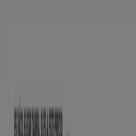
Estás aquí:
Bilbao - 28001
Destacados
Hiper-Supermercados
Hogar y Muebles
Jardín
y Bricolaje
Ropa, Zapatos y Complementos
Informática y
Electrónica
Juguetes y Bebés
Coches, Motos y
Recambios
Perfumerías y
Belleza
Viajes
Restauración
Deporte
Salud y
Ópticas
Ocio
Libros y Papelerías
Bancos y Seguros
Bodas
Publicidad
Tienda MÁSmóvil | CALLE