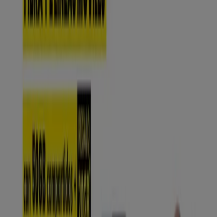
MÁSmóvil
Promociones
Caduca el 19/8
-5 días
MÁSmóvil
Es Fácil Elegir Tarifa, Si Es A Este Precio
Caduca el 11/8
484 m - Bilbao
Publicidad