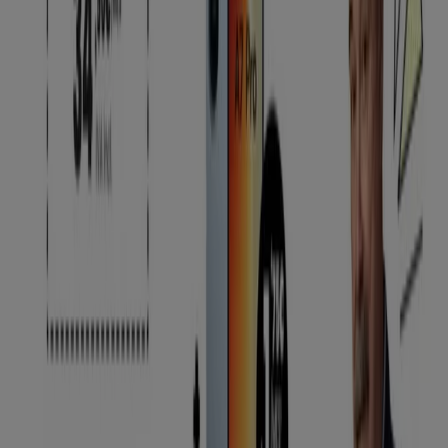
Quirón
Calle Ribera Botica Vieja, 23 - bajo, Bilbao
64 m
Vidal & Vidal
Rafaela de Ibarra, 6, Bilbao
140 m
Otros negocios de Informática y
Electrónica en Bilbao