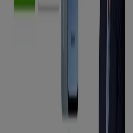
No pierdas la oportunidad de visitar la tienda de
MÁSmóvil
en
CALLE ARTEKALE, 18 LONJA
para disfrutar
de una experiencia de compra completa. Te invitamos a
explorar las promociones que tenemos para ti este
agosto
y mantenerte informado de las mejores ofertas
de
MÁSmóvil
en
Bilbao
. ¡Visítanos y empieza a ahorrar
hoy mismo!
Más información de MÁSmóvil
Ver otras tiendas de
MÁSmóvil en Bilbao
Publicidad