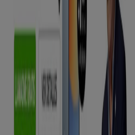
MÁSmóvil
Bienvenido a la tienda de
MÁSmóvil
en Tiendeo, donde
podrás descubrir las mejores
ofertas
,
promociones
y
catálogos
de esta destacada marca del sector de
Informática y Electrónica
. Nuestra tienda física está
ubicada en
CALLE ARTEKALE, 18 LONJA
,
Bilbao
, y en ella
encontrarás una amplia gama de productos de calidad
que te permitirán ahorrar durante todo el
agosto de
2026
.
En Tiendeo te ofrecemos toda la información actualizada
sobre
MÁSmóvil
, como los horarios de apertura, las
ofertas exclusivas y la ubicación exacta de la tienda en
CALLE ARTEKALE, 18 LONJA
. Además, tendrás acceso a
los últimos catálogos de
MÁSmóvil
, donde podrás
descubrir las promociones más recientes y aprovechar
grandes descuentos en productos de
Informática y
Electrónica
para tus compras en
Bilbao
.