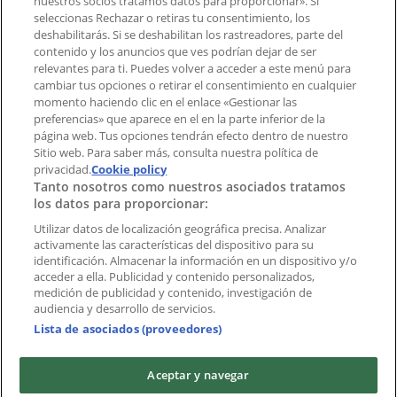
nuestros socios tratamos datos para proporcionar». Si
aplicación?
seleccionas Rechazar o retiras tu consentimiento, los
deshabilitarás. Si se deshabilitan los rastreadores, parte del
contenido y los anuncios que ves podrían dejar de ser
Índices
relevantes para ti. Puedes volver a acceder a este menú para
cambiar tus opciones o retirar el consentimiento en cualquier
momento haciendo clic en el enlace «Gestionar las
preferencias» que aparece en el en la parte inferior de la
Marcas
página web. Tus opciones tendrán efecto dentro de nuestro
Marcas locales
Sitio web. Para saber más, consulta nuestra política de
privacidad.
Negocios
Cookie policy
Tanto nosotros como nuestros asociados tratamos
Negocios cercanos
los datos para proporcionar:
Productos
Productos locales
Utilizar datos de localización geográfica precisa. Analizar
activamente las características del dispositivo para su
Ciudades
identificación. Almacenar la información en un dispositivo y/o
acceder a ella. Publicidad y contenido personalizados,
Descargar la APP Tiendeo
medición de publicidad y contenido, investigación de
audiencia y desarrollo de servicios.
Lista de asociados (proveedores)
Aceptar y navegar