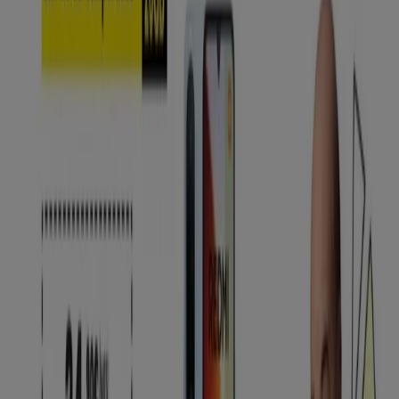
Tiendas más cercanas
Toyota
C/ Botica Vieja, 26, Bajo, Bilbao
28 m