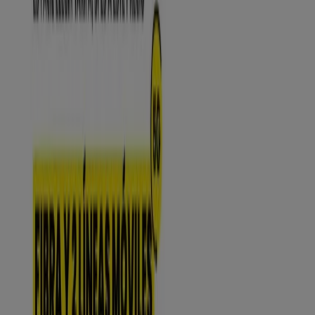
ARTEKALE, 18 LONJA, Bilbao -
Ofertas, teléfono y horarios
Tiendeo en Bilbao
»
Ofertas de Informática y Electrónica en Bilbao
»
MÁSmóvil en Bilbao
»
MÁSmóvil | CALLE ARTEKALE, 18 LONJA
Mapa
946557304
Mapa
946557304
Ofertas de MÁSmóvil en Bilbao