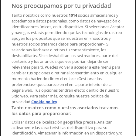
Contacto
Nos preocupamos por tu privacidad
Tanto nosotros como nuestros
1014
socios almacenamos y
accedemos a datos personales, como datos de navegación o
Contacto comercial y de marketing
identificadores únicos, en tu dispositivo. Si seleccionas Aceptar
Tienda mal colocada en el mapa
y navegar, estarás permitiendo que las tecnologías de rastreo
Notificar un folleto
apoyen los propósitos que se muestran en «nosotros y
¿Encontraste un problema en la web o en la
nuestros socios tratamos datos para proporcionar». Si
aplicación?
seleccionas Rechazar o retiras tu consentimiento, los
deshabilitarás. Si se deshabilitan los rastreadores, parte del
contenido y los anuncios que ves podrían dejar de ser
Índices
relevantes para ti. Puedes volver a acceder a este menú para
cambiar tus opciones o retirar el consentimiento en cualquier
momento haciendo clic en el enlace «Gestionar las
preferencias» que aparece en el en la parte inferior de la
Marcas
página web. Tus opciones tendrán efecto dentro de nuestro
Marcas locales
Sitio web. Para saber más, consulta nuestra política de
Negocios
privacidad.
Cookie policy
Tanto nosotros como nuestros asociados tratamos
Negocios cercanos
los datos para proporcionar:
Productos
Productos locales
Utilizar datos de localización geográfica precisa. Analizar
activamente las características del dispositivo para su
Ciudades
identificación. Almacenar la información en un dispositivo y/o