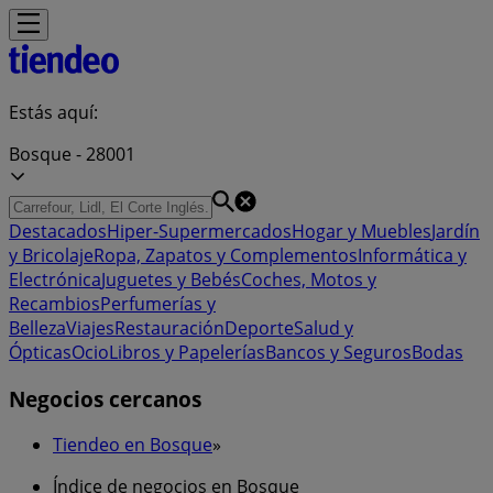
Estás aquí:
Bosque - 28001
Destacados
Hiper-Supermercados
Hogar y Muebles
Jardín
y Bricolaje
Ropa, Zapatos y Complementos
Informática y
Electrónica
Juguetes y Bebés
Coches, Motos y
Recambios
Perfumerías y
Belleza
Viajes
Restauración
Deporte
Salud y
Ópticas
Ocio
Libros y Papelerías
Bancos y Seguros
Bodas
Negocios cercanos
Tiendeo en Bosque
»
Índice de negocios en Bosque