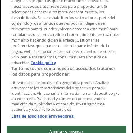
apoyen los propósitos que se muestran en «nosotros y
Tienda mal colocada en el mapa
nuestros socios tratamos datos para proporcionar». Si
Notificar un folleto
seleccionas Rechazar o retiras tu consentimiento, los
deshabilitarás. Si se deshabilitan los rastreadores, parte del
¿Encontraste un problema en la web o en la
contenido y los anuncios que ves podrían dejar de ser
aplicación?
relevantes para ti. Puedes volver a acceder a este menú para
cambiar tus opciones o retirar el consentimiento en cualquier
momento haciendo clic en el enlace «Gestionar las
Índices
preferencias» que aparece en el en la parte inferior de la
página web. Tus opciones tendrán efecto dentro de nuestro
Sitio web. Para saber más, consulta nuestra política de
Marcas
privacidad.
Cookie policy
Tanto nosotros como nuestros asociados tratamos
Negocios
los datos para proporcionar:
Negocios cercanos
Productos
Utilizar datos de localización geográfica precisa. Analizar
activamente las características del dispositivo para su
Ciudades
identificación. Almacenar la información en un dispositivo y/o
acceder a ella. Publicidad y contenido personalizados,
Descargar la APP Tiendeo
medición de publicidad y contenido, investigación de
audiencia y desarrollo de servicios.
Lista de asociados (proveedores)
Aceptar y navegar