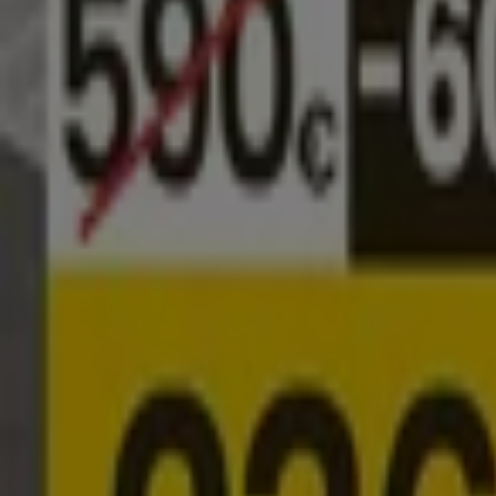
Eroski
Calle Calvar 10, Moaña
9.7 km
Cerrado
Eroski
Ezequiel Massoni 24-26, Marín
10.7 km
Cerrado
Eroski