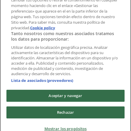
cambiar tus opciones o retirar el consentimiento en cualquier
momento haciendo clic en el enlace «Gestionar las
preferencias» que aparece en el en la parte inferior de la
Marcas
página web. Tus opciones tendrán efecto dentro de nuestro
Marcas locales
Sitio web. Para saber más, consulta nuestra política de
Negocios
privacidad.
Cookie policy
Tanto nosotros como nuestros asociados tratamos
Negocios cercanos
los datos para proporcionar:
Productos
Productos locales
Utilizar datos de localización geográfica precisa. Analizar
activamente las características del dispositivo para su
Ciudades
identificación. Almacenar la información en un dispositivo y/o
acceder a ella. Publicidad y contenido personalizados,
Descargar la APP Tiendeo
medición de publicidad y contenido, investigación de
audiencia y desarrollo de servicios.
Lista de asociados (proveedores)
Aceptar y navegar
Copyright © Tiendeo ® 2026 · Shopfully Marketing S.L.U. –
Rechazar
Palau de Mar – 08039 Barcelona, Spain
Términos y condiciones
Política de privacidad
Mostrar los propósitos