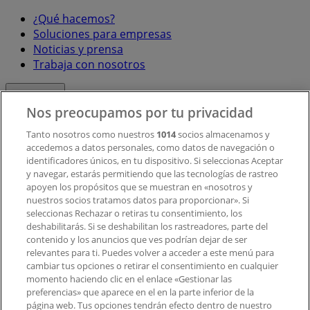
¿Qué hacemos?
Soluciones para empresas
Noticias y prensa
Trabaja con nosotros
Contacto
Nos preocupamos por tu privacidad
Tanto nosotros como nuestros
1014
socios almacenamos y
accedemos a datos personales, como datos de navegación o
Contacto comercial y de marketing
identificadores únicos, en tu dispositivo. Si seleccionas Aceptar
Tienda mal colocada en el mapa
y navegar, estarás permitiendo que las tecnologías de rastreo
Notificar un folleto
apoyen los propósitos que se muestran en «nosotros y
¿Encontraste un problema en la web o en la
nuestros socios tratamos datos para proporcionar». Si
aplicación?
seleccionas Rechazar o retiras tu consentimiento, los
deshabilitarás. Si se deshabilitan los rastreadores, parte del
contenido y los anuncios que ves podrían dejar de ser
Índices
relevantes para ti. Puedes volver a acceder a este menú para
cambiar tus opciones o retirar el consentimiento en cualquier
momento haciendo clic en el enlace «Gestionar las
preferencias» que aparece en el en la parte inferior de la
Marcas
página web. Tus opciones tendrán efecto dentro de nuestro