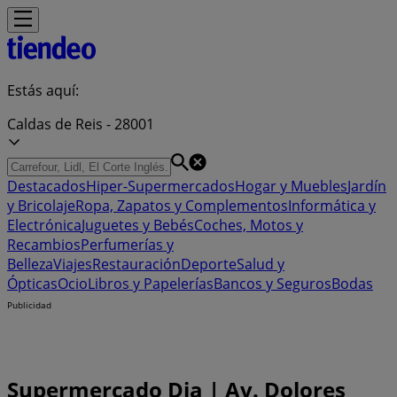
Estás aquí:
Caldas de Reis - 28001
Destacados
Hiper-Supermercados
Hogar y Muebles
Jardín
y Bricolaje
Ropa, Zapatos y Complementos
Informática y
Electrónica
Juguetes y Bebés
Coches, Motos y
Recambios
Perfumerías y
Belleza
Viajes
Restauración
Deporte
Salud y
Ópticas
Ocio
Libros y Papelerías
Bancos y Seguros
Bodas
Publicidad
Supermercado Dia | Av. Dolores