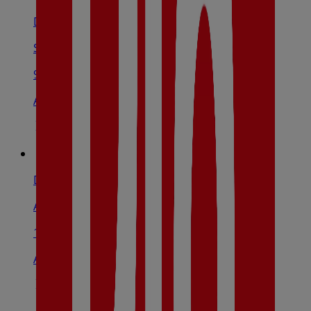
Dia
San Antoniño, Barro
9.2 km
Abierto
Dia
Avda. Compostela, 47, Padrón
14.4 km
Abierto