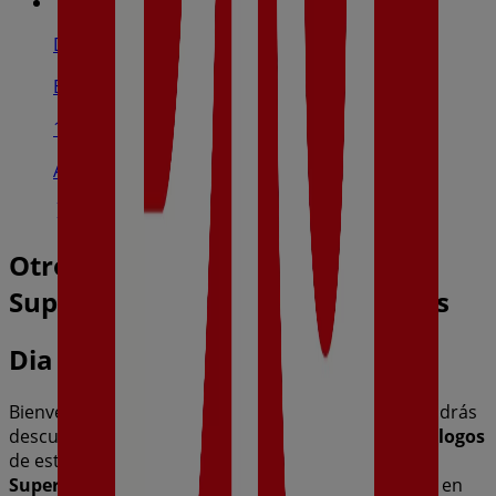
Dia
Barrio Lugar O Pazo, S/N, Rianxo
15.0 km
Abierto
Otros negocios de Hiper-
Supermercados en Caldas de Reis
Dia
Bienvenido a la tienda de
Dia
en Tiendeo, donde podrás
descubrir las mejores
ofertas
,
promociones
y
catálogos
de esta destacada marca del sector de
Hiper-
Supermercados
. Nuestra tienda física está ubicada en