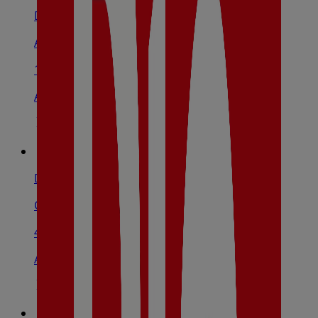
Dia
Av. Dolores Mosquera, 18, Caldas De Reis
121 m
Abierto
Dia
C/ Número 6, 10, Moraña
4.9 km
Abierto