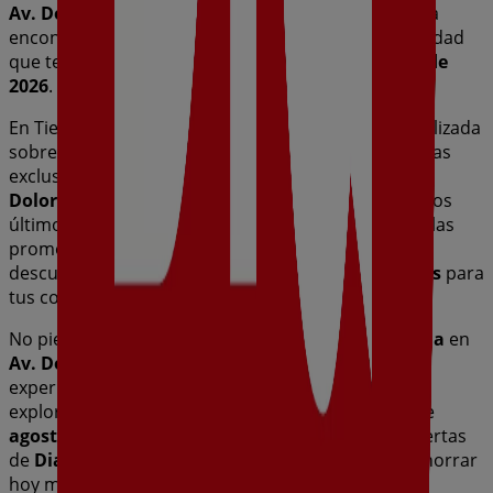
Av. Dolores Mosquera, 18
,
Caldas de Reis
, y en ella
encontrarás una amplia gama de productos de calidad
que te permitirán ahorrar durante todo el
agosto de
2026
.
En Tiendeo te ofrecemos toda la información actualizada
sobre
Dia
, como los horarios de apertura, las ofertas
exclusivas y la ubicación exacta de la tienda en
Av.
Dolores Mosquera, 18
. Además, tendrás acceso a los
últimos catálogos de
Dia
, donde podrás descubrir las
promociones más recientes y aprovechar grandes
descuentos en productos de
Hiper-Supermercados
para
tus compras en
Caldas de Reis
.
No pierdas la oportunidad de visitar la tienda de
Dia
en
Av. Dolores Mosquera, 18
para disfrutar de una
experiencia de compra completa. Te invitamos a
explorar las promociones que tenemos para ti este
agosto
y mantenerte informado de las mejores ofertas
de
Dia
en
Caldas de Reis
. ¡Visítanos y empieza a ahorrar
hoy mismo!