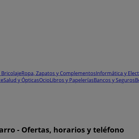
 Bricolaje
Ropa, Zapatos y Complementos
Informática y Elec
te
Salud y Ópticas
Ocio
Libros y Papelerías
Bancos y Seguros
B
ro - Ofertas, horarios y teléfono