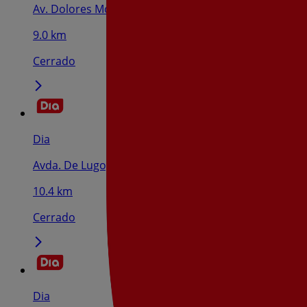
Av. Dolores Mosquera, 18, Caldas De Reis
9.0 km
Cerrado
Dia
Avda. De Lugo, 74, Pontevedra
10.4 km
Cerrado
Dia