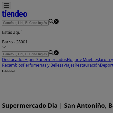
Estás aquí:
Barro - 28001
Destacados
Hiper-Supermercados
Hogar y Muebles
Jardín y
Recambios
Perfumerías y Belleza
Viajes
Restauración
Depor
Publicidad
Supermercado Dia | San Antoniño, Bar