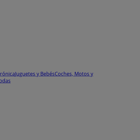
trónica
Juguetes y Bebés
Coches, Motos y
odas