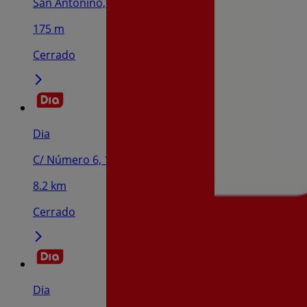
San Antoniño, Barro
175 m
Cerrado
Dia
C/ Número 6, 10, Moraña
8.2 km
Cerrado
Dia