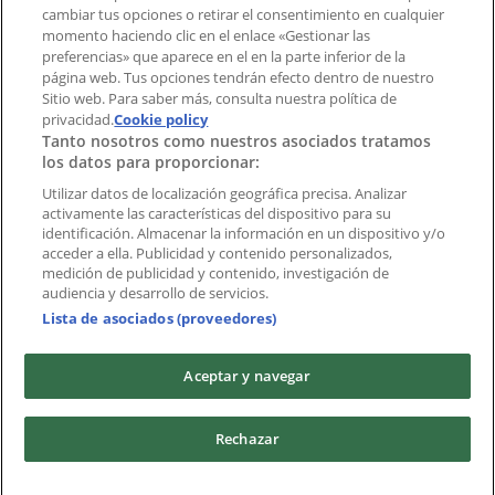
cambiar tus opciones o retirar el consentimiento en cualquier
momento haciendo clic en el enlace «Gestionar las
preferencias» que aparece en el en la parte inferior de la
Marcas
página web. Tus opciones tendrán efecto dentro de nuestro
Marcas locales
Sitio web. Para saber más, consulta nuestra política de
Negocios
privacidad.
Cookie policy
Tanto nosotros como nuestros asociados tratamos
Negocios cercanos
los datos para proporcionar:
Productos
Productos locales
Utilizar datos de localización geográfica precisa. Analizar
activamente las características del dispositivo para su
Ciudades
identificación. Almacenar la información en un dispositivo y/o
acceder a ella. Publicidad y contenido personalizados,
Descargar la APP Tiendeo
medición de publicidad y contenido, investigación de
audiencia y desarrollo de servicios.
Lista de asociados (proveedores)
Aceptar y navegar
Copyright © Tiendeo ® 2026 · Shopfully Marketing S.L.U. –
Rechazar
Palau de Mar – 08039 Barcelona, Spain