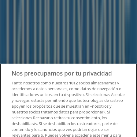
Tiendeo
¿Qué hacemos?
Soluciones para empresas
Noticias y prensa
Trabaja con nosotros
Contacto
Nos preocupamos por tu privacidad
Tanto nosotros como nuestros
1012
socios almacenamos y
accedemos a datos personales, como datos de navegación o
Contacto comercial y de marketing
identificadores únicos, en tu dispositivo. Si seleccionas Aceptar
Tienda mal colocada en el mapa
y navegar, estarás permitiendo que las tecnologías de rastreo
Notificar un folleto
apoyen los propósitos que se muestran en «nosotros y
¿Encontraste un problema en la web o en la
nuestros socios tratamos datos para proporcionar». Si
aplicación?
seleccionas Rechazar o retiras tu consentimiento, los
deshabilitarás. Si se deshabilitan los rastreadores, parte del
contenido y los anuncios que ves podrían dejar de ser
Índices
relevantes para ti. Puedes volver a acceder a este menú para