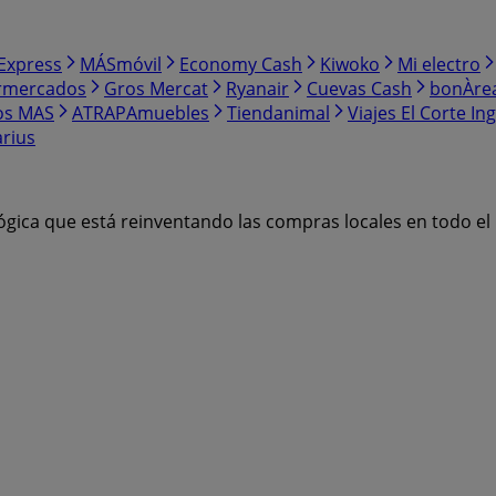
Express
MÁSmóvil
Economy Cash
Kiwoko
Mi electro
rmercados
Gros Mercat
Ryanair
Cuevas Cash
bonÀre
os MAS
ATRAPAmuebles
Tiendanimal
Viajes El Corte Ing
arius
ógica que está reinventando las compras locales en todo e