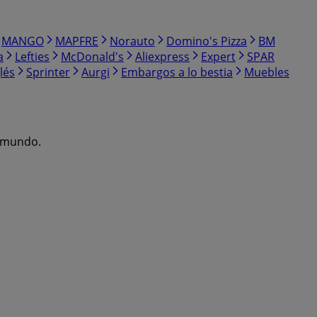
MANGO
MAPFRE
Norauto
Domino's Pizza
BM
a
Lefties
McDonald's
Aliexpress
Expert
SPAR
lés
Sprinter
Aurgi
Embargos a lo bestia
Muebles
l mundo.