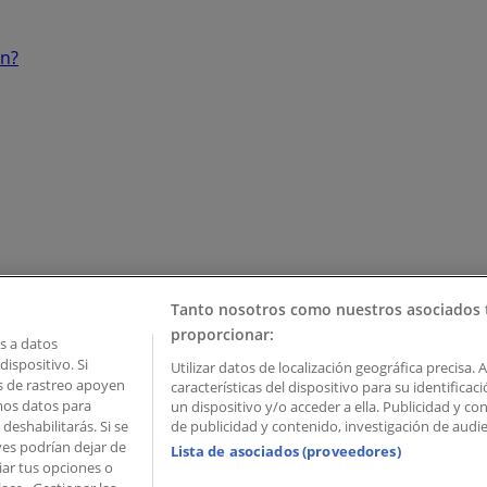
ón?
Tanto nosotros como nuestros asociados 
proporcionar:
 a datos
ispositivo. Si
Utilizar datos de localización geográfica precisa. 
as de rastreo apoyen
características del dispositivo para su identifica
mos datos para
un dispositivo y/o acceder a ella. Publicidad y c
deshabilitarás. Si se
de publicidad y contenido, investigación de audien
ves podrían dejar de
Lista de asociados (proveedores)
iar tus opciones o