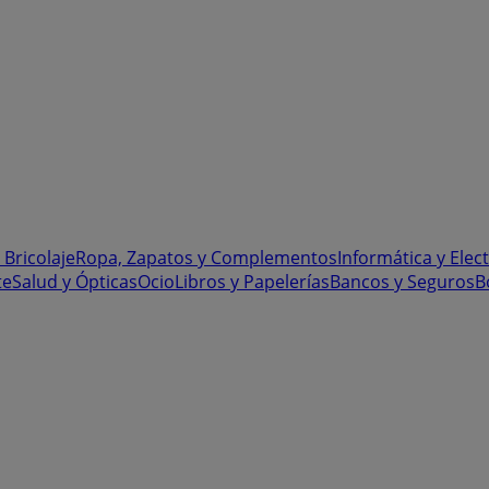
 Bricolaje
Ropa, Zapatos y Complementos
Informática y Elec
te
Salud y Ópticas
Ocio
Libros y Papelerías
Bancos y Seguros
B