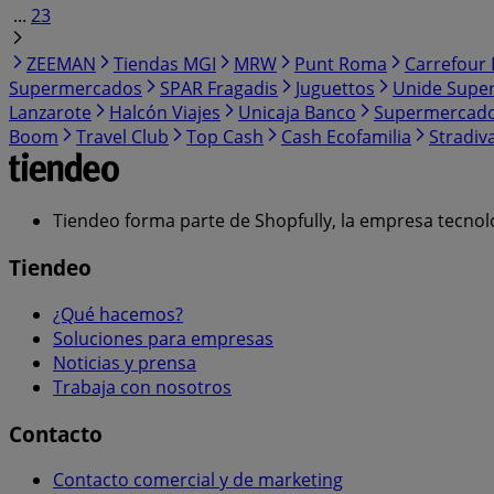
...
23
ZEEMAN
Tiendas MGI
MRW
Punt Roma
Carrefour 
Supermercados
SPAR Fragadis
Juguettos
Unide Supe
Lanzarote
Halcón Viajes
Unicaja Banco
Supermercad
Boom
Travel Club
Top Cash
Cash Ecofamilia
Stradiv
Tiendeo forma parte de Shopfully, la empresa tecnol
Tiendeo
¿Qué hacemos?
Soluciones para empresas
Noticias y prensa
Trabaja con nosotros
Contacto
Contacto comercial y de marketing