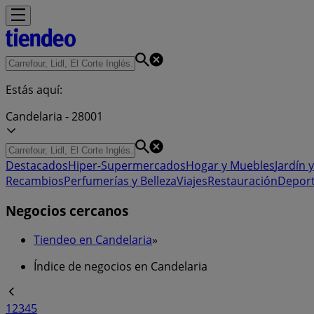
Estás aquí:
Candelaria - 28001
Destacados
Hiper-Supermercados
Hogar y Muebles
Jardín y
Recambios
Perfumerías y Belleza
Viajes
Restauración
Depor
Negocios cercanos
Tiendeo en Candelaria
»
Índice de negocios en Candelaria
1
2
3
4
5