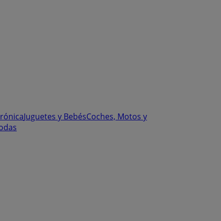
trónica
Juguetes y Bebés
Coches, Motos y
odas