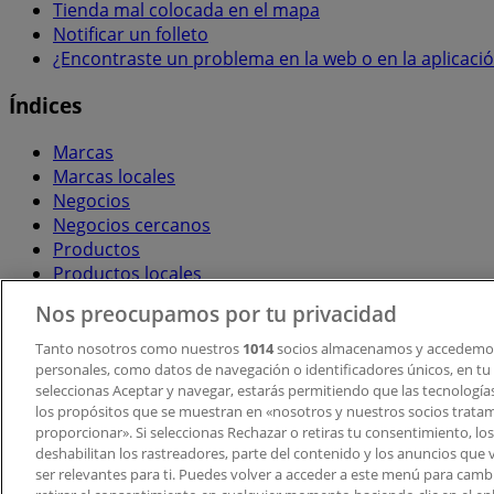
Tienda mal colocada en el mapa
Notificar un folleto
¿Encontraste un problema en la web o en la aplicaci
Índices
Marcas
Marcas locales
Negocios
Negocios cercanos
Productos
Productos locales
Ciudades
Nos preocupamos por tu privacidad
Descargar la APP Tiendeo
Tanto nosotros como nuestros
1014
socios almacenamos y accedemos
personales, como datos de navegación o identificadores únicos, en tu d
seleccionas Aceptar y navegar, estarás permitiendo que las tecnologí
los propósitos que se muestran en «nosotros y nuestros socios trata
proporcionar». Si seleccionas Rechazar o retiras tu consentimiento, los 
deshabilitan los rastreadores, parte del contenido y los anuncios que 
ser relevantes para ti. Puedes volver a acceder a este menú para camb