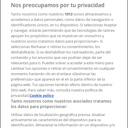
Contacto
Nos preocupamos por tu privacidad
Tanto nosotros como nuestros
1012
socios almacenamos y
accedemos a datos personales, como datos de navegación o
Contacto comercial y de marketing
identificadores únicos, en tu dispositivo. Si seleccionas Aceptar
Tienda mal colocada en el mapa
y navegar, estarás permitiendo que las tecnologías de rastreo
Notificar un folleto
apoyen los propósitos que se muestran en «nosotros y
¿Encontraste un problema en la web o en la
nuestros socios tratamos datos para proporcionar». Si
aplicación?
seleccionas Rechazar o retiras tu consentimiento, los
deshabilitarás. Si se deshabilitan los rastreadores, parte del
contenido y los anuncios que ves podrían dejar de ser
Índices
relevantes para ti. Puedes volver a acceder a este menú para
cambiar tus opciones o retirar el consentimiento en cualquier
momento haciendo clic en el enlace «Gestionar las
preferencias» que aparece en el en la parte inferior de la
Marcas
página web. Tus opciones tendrán efecto dentro de nuestro
Marcas locales
Sitio web. Para saber más, consulta nuestra política de
Negocios
privacidad.
Cookie policy
Tanto nosotros como nuestros asociados tratamos
Negocios cercanos
los datos para proporcionar:
Productos
Productos locales
Utilizar datos de localización geográfica precisa. Analizar
activamente las características del dispositivo para su
Ciudades
identificación. Almacenar la información en un dispositivo y/o