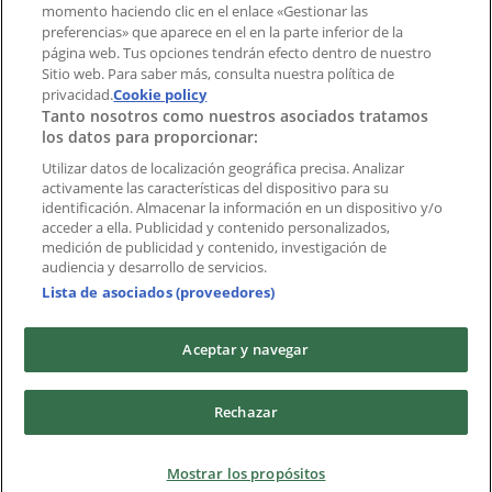
momento haciendo clic en el enlace «Gestionar las
preferencias» que aparece en el en la parte inferior de la
Índices
página web. Tus opciones tendrán efecto dentro de nuestro
Sitio web. Para saber más, consulta nuestra política de
privacidad.
Cookie policy
Tanto nosotros como nuestros asociados tratamos
Marcas
los datos para proporcionar:
Negocios
Productos
Utilizar datos de localización geográfica precisa. Analizar
activamente las características del dispositivo para su
Ciudades
identificación. Almacenar la información en un dispositivo y/o
acceder a ella. Publicidad y contenido personalizados,
Descargar la APP Tiendeo
medición de publicidad y contenido, investigación de
audiencia y desarrollo de servicios.
Lista de asociados (proveedores)
Aceptar y navegar
Copyright © Tiendeo ® 2026 · Shopfully Marketing S.L.U. –
Rechazar
Palau de Mar – 08039 Barcelona, Spain
Términos y condiciones
Política de privacidad
Mostrar los propósitos