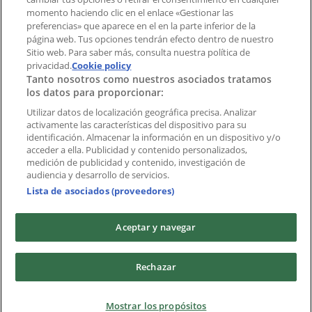
momento haciendo clic en el enlace «Gestionar las
preferencias» que aparece en el en la parte inferior de la
Marcas
página web. Tus opciones tendrán efecto dentro de nuestro
Marcas locales
Sitio web. Para saber más, consulta nuestra política de
privacidad.
Cookie policy
Negocios
Tanto nosotros como nuestros asociados tratamos
Negocios cercanos
los datos para proporcionar:
Productos
Productos locales
Utilizar datos de localización geográfica precisa. Analizar
activamente las características del dispositivo para su
Ciudades
identificación. Almacenar la información en un dispositivo y/o
acceder a ella. Publicidad y contenido personalizados,
Descargar la APP Tiendeo
medición de publicidad y contenido, investigación de
audiencia y desarrollo de servicios.
Lista de asociados (proveedores)
Aceptar y navegar
Copyright © Tiendeo ® 2026 · Shopfully Marketing S.L.U. –
Rechazar
Palau de Mar – 08039 Barcelona, Spain
Términos y condiciones
Política de privacidad
Mostrar los propósitos