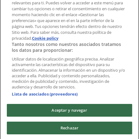
Índices
relevantes para ti. Puedes volver a acceder a este menú para
cambiar tus opciones o retirar el consentimiento en cualquier
momento haciendo clic en el enlace «Gestionar las
preferencias» que aparece en el en la parte inferior de la
Marcas
página web. Tus opciones tendrán efecto dentro de nuestro
Marcas locales
Sitio web. Para saber más, consulta nuestra política de
privacidad.
Negocios
Cookie policy
Tanto nosotros como nuestros asociados tratamos
Negocios cercanos
los datos para proporcionar:
Productos
Productos locales
Utilizar datos de localización geográfica precisa. Analizar
activamente las características del dispositivo para su
Ciudades
identificación. Almacenar la información en un dispositivo y/o
acceder a ella. Publicidad y contenido personalizados,
Descargar la APP Tiendeo
medición de publicidad y contenido, investigación de
audiencia y desarrollo de servicios.
Lista de asociados (proveedores)
Aceptar y navegar
Copyright © Tiendeo ® 2026 · Shopfully Marketing S.L.U. –
Rechazar
Palau de Mar – 08039 Barcelona, Spain