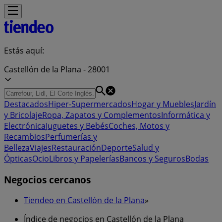
Estás aquí:
Castellón de la Plana - 28001
Destacados
Hiper-Supermercados
Hogar y Muebles
Jardín
y Bricolaje
Ropa, Zapatos y Complementos
Informática y
Electrónica
Juguetes y Bebés
Coches, Motos y
Recambios
Perfumerías y
Belleza
Viajes
Restauración
Deporte
Salud y
Ópticas
Ocio
Libros y Papelerías
Bancos y Seguros
Bodas
Negocios cercanos
Tiendeo en Castellón de la Plana
»
Índice de negocios en Castellón de la Plana