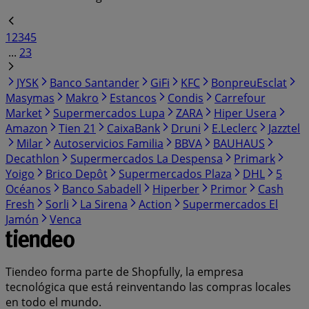
1
2
3
4
5
...
23
JYSK
Banco Santander
GiFi
KFC
BonpreuEsclat
Masymas
Makro
Estancos
Condis
Carrefour
Market
Supermercados Lupa
ZARA
Hiper Usera
Amazon
Tien 21
CaixaBank
Druni
E.Leclerc
Jazztel
Milar
Autoservicios Familia
BBVA
BAUHAUS
Decathlon
Supermercados La Despensa
Primark
Yoigo
Brico Depôt
Supermercados Plaza
DHL
5
Océanos
Banco Sabadell
Hiperber
Primor
Cash
Fresh
Sorli
La Sirena
Action
Supermercados El
Jamón
Venca
Tiendeo forma parte de Shopfully, la empresa
tecnológica que está reinventando las compras locales
en todo el mundo.