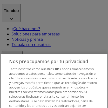
Tiendeo
¿Qué hacemos?
Soluciones para empresas
Noticias y prensa
Trabaja con nosotros
Contacto
Nos preocupamos por tu privacidad
Tanto nosotros como nuestros
1012
socios almacenamos y
accedemos a datos personales, como datos de navegación o
Contacto comercial y de marketing
identificadores únicos, en tu dispositivo. Si seleccionas Aceptar
Tienda mal colocada en el mapa
y navegar, estarás permitiendo que las tecnologías de rastreo
Notificar un folleto
apoyen los propósitos que se muestran en «nosotros y
¿Encontraste un problema en la web o en la
nuestros socios tratamos datos para proporcionar». Si
aplicación?
seleccionas Rechazar o retiras tu consentimiento, los
deshabilitarás. Si se deshabilitan los rastreadores, parte del
contenido y los anuncios que ves podrían dejar de ser