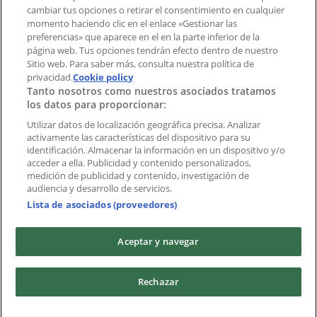
cambiar tus opciones o retirar el consentimiento en cualquier
momento haciendo clic en el enlace «Gestionar las
preferencias» que aparece en el en la parte inferior de la
Marcas
página web. Tus opciones tendrán efecto dentro de nuestro
Marcas locales
Sitio web. Para saber más, consulta nuestra política de
Negocios
privacidad.
Cookie policy
Tanto nosotros como nuestros asociados tratamos
Negocios cercanos
los datos para proporcionar:
Productos
Productos locales
Utilizar datos de localización geográfica precisa. Analizar
activamente las características del dispositivo para su
Ciudades
identificación. Almacenar la información en un dispositivo y/o
acceder a ella. Publicidad y contenido personalizados,
Descargar la APP Tiendeo
medición de publicidad y contenido, investigación de
audiencia y desarrollo de servicios.
Lista de asociados (proveedores)
Aceptar y navegar
Copyright © Tiendeo ® 2026 · Shopfully Marketing S.L.U. –
Rechazar
Palau de Mar – 08039 Barcelona, Spain