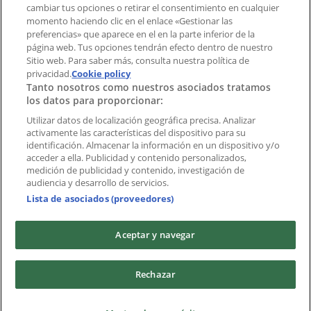
cambiar tus opciones o retirar el consentimiento en cualquier
momento haciendo clic en el enlace «Gestionar las
preferencias» que aparece en el en la parte inferior de la
Marcas
página web. Tus opciones tendrán efecto dentro de nuestro
Marcas locales
Sitio web. Para saber más, consulta nuestra política de
Negocios
privacidad.
Cookie policy
Tanto nosotros como nuestros asociados tratamos
Negocios cercanos
los datos para proporcionar:
Productos
Productos locales
Utilizar datos de localización geográfica precisa. Analizar
activamente las características del dispositivo para su
Ciudades
identificación. Almacenar la información en un dispositivo y/o
acceder a ella. Publicidad y contenido personalizados,
Descargar la APP Tiendeo
medición de publicidad y contenido, investigación de
audiencia y desarrollo de servicios.
Lista de asociados (proveedores)
Aceptar y navegar
Copyright © Tiendeo ® 2026 · Shopfully Marketing S.L.U. –
Rechazar
Palau de Mar – 08039 Barcelona, Spain
Términos y condiciones
Política de privacidad