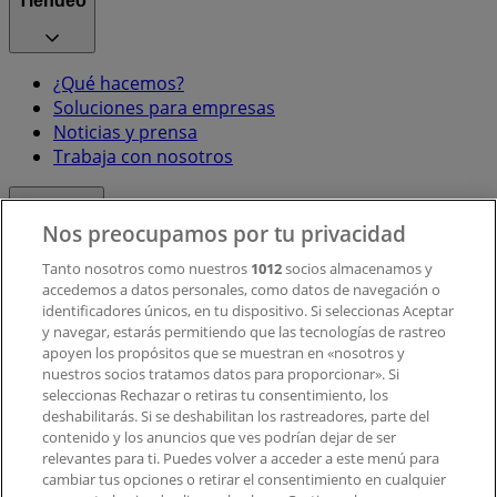
Tiendeo
¿Qué hacemos?
Soluciones para empresas
Noticias y prensa
Trabaja con nosotros
Contacto
Nos preocupamos por tu privacidad
Tanto nosotros como nuestros
1012
socios almacenamos y
accedemos a datos personales, como datos de navegación o
Contacto comercial y de marketing
identificadores únicos, en tu dispositivo. Si seleccionas Aceptar
Tienda mal colocada en el mapa
y navegar, estarás permitiendo que las tecnologías de rastreo
Notificar un folleto
apoyen los propósitos que se muestran en «nosotros y
¿Encontraste un problema en la web o en la
nuestros socios tratamos datos para proporcionar». Si
aplicación?
seleccionas Rechazar o retiras tu consentimiento, los
deshabilitarás. Si se deshabilitan los rastreadores, parte del
contenido y los anuncios que ves podrían dejar de ser
Índices
relevantes para ti. Puedes volver a acceder a este menú para
cambiar tus opciones o retirar el consentimiento en cualquier