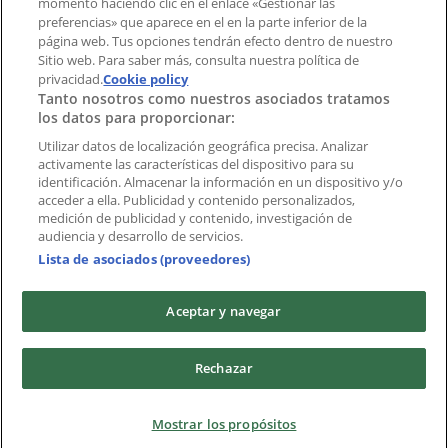
momento haciendo clic en el enlace «Gestionar las
preferencias» que aparece en el en la parte inferior de la
Marcas
página web. Tus opciones tendrán efecto dentro de nuestro
Marcas locales
Sitio web. Para saber más, consulta nuestra política de
privacidad.
Negocios
Cookie policy
Tanto nosotros como nuestros asociados tratamos
Negocios cercanos
los datos para proporcionar:
Productos
Productos locales
Utilizar datos de localización geográfica precisa. Analizar
activamente las características del dispositivo para su
Ciudades
identificación. Almacenar la información en un dispositivo y/o
acceder a ella. Publicidad y contenido personalizados,
Descargar la APP Tiendeo
medición de publicidad y contenido, investigación de
audiencia y desarrollo de servicios.
Lista de asociados (proveedores)
Aceptar y navegar
Copyright © Tiendeo ® 2026 · Shopfully Marketing S.L.U. –
Rechazar
Palau de Mar – 08039 Barcelona, Spain
Términos y condiciones
Política de privacidad
Mostrar los propósitos
Gestionar cookies