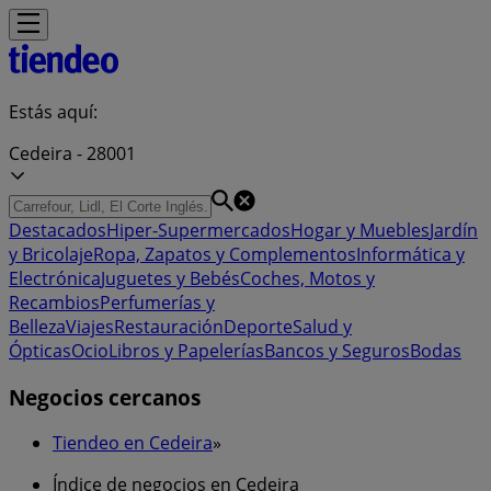
Estás aquí:
Cedeira - 28001
Destacados
Hiper-Supermercados
Hogar y Muebles
Jardín
y Bricolaje
Ropa, Zapatos y Complementos
Informática y
Electrónica
Juguetes y Bebés
Coches, Motos y
Recambios
Perfumerías y
Belleza
Viajes
Restauración
Deporte
Salud y
Ópticas
Ocio
Libros y Papelerías
Bancos y Seguros
Bodas
Negocios cercanos
Tiendeo en Cedeira
»
Índice de negocios en Cedeira