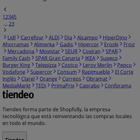
1
2
3
4
5
...
23
Lidl
Carrefour
ALDI
Dia
Alcampo
HiperDino
Ahorramas
Alimerka
Gadis
Hipercor
Eroski
Froiz
Mercadona
Movistar
SEUR
Coviran
SPAR
Family Cash
SPAR Gran Canaria
IKEA
Supeco
Burger King
Telepizza
Costco
Leroy Merlin
Pepco
Vodafone
Supercor
Consum
Rapimueble
El Corte
Inglés
Clarel
Orange
Correos
Obramat
MediaMarkt
TEDi
PrimaPrix
Caprabo
Conforama
Tiendeo forma parte de Shopfully, la empresa
tecnológica que está reinventando las compras locales
en todo el mundo.