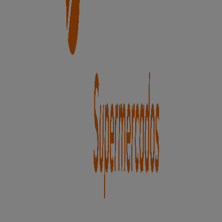
hoy mismo!
Más información de Unide Supermercados
Ver otras
tiendas de Unide Supermercados en Cervera del Río
Alhama
Publicidad