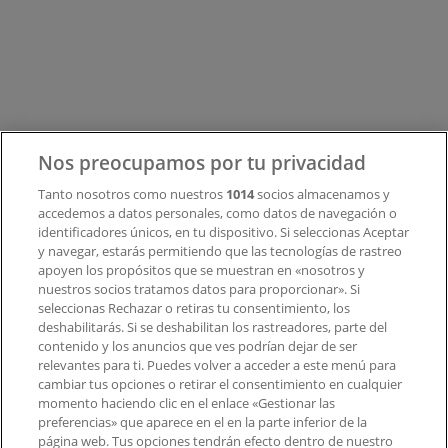
¿Qué hacemos?
Soluciones para empresas
Noticias y prensa
Trabaja con nosotros
Nos preocupamos por tu privacidad
Contacto
Tanto nosotros como nuestros
1014
socios almacenamos y
accedemos a datos personales, como datos de navegación o
identificadores únicos, en tu dispositivo. Si seleccionas Aceptar
y navegar, estarás permitiendo que las tecnologías de rastreo
Contacto comercial y de marketing
apoyen los propósitos que se muestran en «nosotros y
Tienda mal colocada en el mapa
nuestros socios tratamos datos para proporcionar». Si
Notificar un folleto
seleccionas Rechazar o retiras tu consentimiento, los
deshabilitarás. Si se deshabilitan los rastreadores, parte del
¿Encontraste un problema en la web o en la
contenido y los anuncios que ves podrían dejar de ser
aplicación?
relevantes para ti. Puedes volver a acceder a este menú para
cambiar tus opciones o retirar el consentimiento en cualquier
momento haciendo clic en el enlace «Gestionar las
Índices
preferencias» que aparece en el en la parte inferior de la
página web. Tus opciones tendrán efecto dentro de nuestro