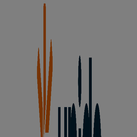
El Mediano,11. Polg Industrial la Rate, Cervera del
Río Alhama
176 m
Otros negocios de Hiper-
Supermercados en Cervera del Río
Alhama
Unide Supermercados
Bienvenido a la tienda de
Unide Supermercados
en
Tiendeo, donde podrás descubrir las mejores
ofertas
,
promociones
y
catálogos
de esta destacada marca del
sector de
Hiper-Supermercados
. Nuestra tienda física
está ubicada en
El Mediano,11. Polg Industrial la Rate
,