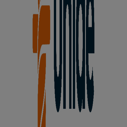
Cervera del Río Alhama
, y en ella encontrarás una
amplia gama de productos de calidad que te permitirán
ahorrar durante todo el
agosto de 2026
.
En Tiendeo te ofrecemos toda la información actualizada
sobre
Unide Supermercados
, como los horarios de
apertura, las ofertas exclusivas y la ubicación exacta de
la tienda en
El Mediano,11. Polg Industrial la Rate
.
Además, tendrás acceso a los últimos catálogos de
Unide Supermercados
, donde podrás descubrir las
promociones más recientes y aprovechar grandes
descuentos en productos de
Hiper-Supermercados
para
tus compras en
Cervera del Río Alhama
.
No pierdas la oportunidad de visitar la tienda de
Unide
Supermercados
en
El Mediano,11. Polg Industrial la
Rate
para disfrutar de una experiencia de compra
completa. Te invitamos a explorar las promociones que
tenemos para ti este
agosto
y mantenerte informado de
las mejores ofertas de
Unide Supermercados
en
Cervera del Río Alhama
. ¡Visítanos y empieza a ahorrar