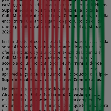
catálogos
de esta destacada marca del sector de
Hiper-
Supermercados
. Nuestra tienda física está ubicada en
Calle Montañas de Covadonga
,
Ciempozuelos
, y en ella
encontrarás una amplia gama de productos de calidad
que te permitirán ahorrar durante todo el
agosto de
2026
.
En Tiendeo te ofrecemos toda la información actualizada
sobre
Ahorramas
, como los horarios de apertura, las
ofertas exclusivas y la ubicación exacta de la tienda en
Calle Montañas de Covadonga
. Además, tendrás
acceso a los últimos catálogos de
Ahorramas
, donde
podrás descubrir las promociones más recientes y
aprovechar grandes descuentos en productos de
Hiper-
Supermercados
para tus compras en
Ciempozuelos
.
No pierdas la oportunidad de visitar la tienda de
Ahorramas
en
Calle Montañas de Covadonga
para
disfrutar de una experiencia de compra completa. Te
invitamos a explorar las promociones que tenemos para
ti este
agosto
y mantenerte informado de las mejores