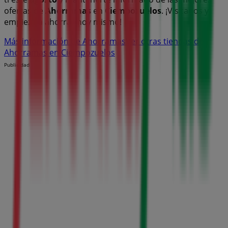
ofertas de
Ahorramas
en
Ciempozuelos
. ¡Visítanos y
empieza a ahorrar hoy mismo!
Más información de Ahorramas
Ver otras tiendas de
Ahorramas en Ciempozuelos
Publicidad