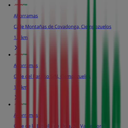
Ahorramas
Calle Montañas de Covadonga, Ciempozuelos
1.3 km
Ahorramas
Calle del Paraíso S/N, Ciempozuelos
1.6 km
Ahorramas
Calle de la Estrella de Elola, 30, Valdemoro