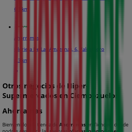
6.1 km
Ahorramas
Glorieta De Las Amazonas, 6, Valdemoro
6.3 km
Otros negocios de Hiper-
Supermercados en Ciempozuelos
Ahorramas
Bienvenido a la tienda de
Ahorramas
en Tiendeo, donde
podrás descubrir las mejores
ofertas
,
promociones
y