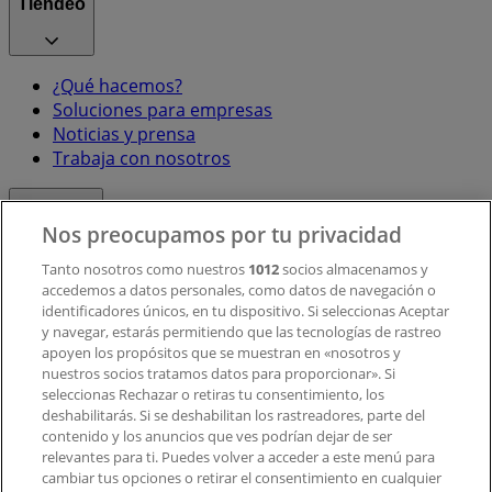
Tiendeo
¿Qué hacemos?
Soluciones para empresas
Noticias y prensa
Trabaja con nosotros
Contacto
Nos preocupamos por tu privacidad
Tanto nosotros como nuestros
1012
socios almacenamos y
accedemos a datos personales, como datos de navegación o
Contacto comercial y de marketing
identificadores únicos, en tu dispositivo. Si seleccionas Aceptar
Tienda mal colocada en el mapa
y navegar, estarás permitiendo que las tecnologías de rastreo
Notificar un folleto
apoyen los propósitos que se muestran en «nosotros y
¿Encontraste un problema en la web o en la
nuestros socios tratamos datos para proporcionar». Si
aplicación?
seleccionas Rechazar o retiras tu consentimiento, los
deshabilitarás. Si se deshabilitan los rastreadores, parte del
contenido y los anuncios que ves podrían dejar de ser
Índices
relevantes para ti. Puedes volver a acceder a este menú para
cambiar tus opciones o retirar el consentimiento en cualquier