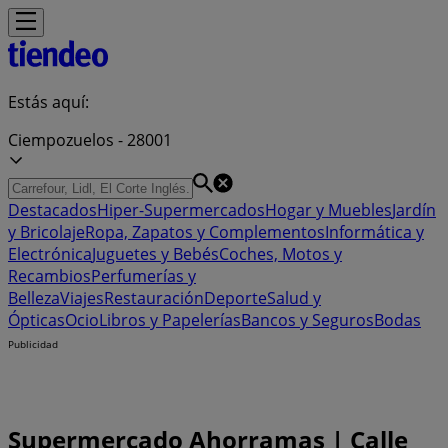
Estás aquí:
Ciempozuelos - 28001
Destacados
Hiper-Supermercados
Hogar y Muebles
Jardín
y Bricolaje
Ropa, Zapatos y Complementos
Informática y
Electrónica
Juguetes y Bebés
Coches, Motos y
Recambios
Perfumerías y
Belleza
Viajes
Restauración
Deporte
Salud y
Ópticas
Ocio
Libros y Papelerías
Bancos y Seguros
Bodas
Publicidad
Supermercado Ahorramas | Calle