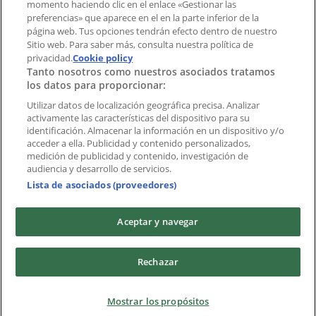
momento haciendo clic en el enlace «Gestionar las
preferencias» que aparece en el en la parte inferior de la
Marcas
página web. Tus opciones tendrán efecto dentro de nuestro
Marcas locales
Sitio web. Para saber más, consulta nuestra política de
Negocios
privacidad.
Cookie policy
Tanto nosotros como nuestros asociados tratamos
Negocios cercanos
los datos para proporcionar:
Productos
Productos locales
Utilizar datos de localización geográfica precisa. Analizar
activamente las características del dispositivo para su
Ciudades
identificación. Almacenar la información en un dispositivo y/o
acceder a ella. Publicidad y contenido personalizados,
Descargar la APP Tiendeo
medición de publicidad y contenido, investigación de
audiencia y desarrollo de servicios.
Lista de asociados (proveedores)
Aceptar y navegar
Copyright © Tiendeo ® 2026 · Shopfully Marketing S.L.U. –
Rechazar
Palau de Mar – 08039 Barcelona, Spain
Términos y condiciones
Política de privacidad
Mostrar los propósitos
Gestionar cookies