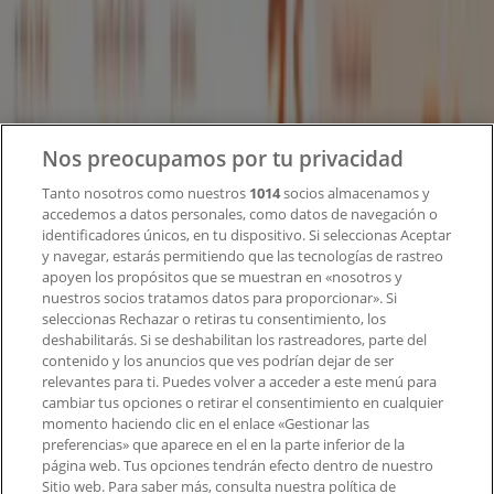
¿Qué hacemos?
Soluciones para empresas
Noticias y prensa
Trabaja con nosotros
Nos preocupamos por tu privacidad
Tanto nosotros como nuestros
1014
socios almacenamos y
accedemos a datos personales, como datos de navegación o
Contacto
identificadores únicos, en tu dispositivo. Si seleccionas Aceptar
y navegar, estarás permitiendo que las tecnologías de rastreo
apoyen los propósitos que se muestran en «nosotros y
Contacto comercial y de marketing
nuestros socios tratamos datos para proporcionar». Si
Tienda mal colocada en el mapa
seleccionas Rechazar o retiras tu consentimiento, los
deshabilitarás. Si se deshabilitan los rastreadores, parte del
Notificar un folleto
contenido y los anuncios que ves podrían dejar de ser
¿Encontraste un problema en la web o en la
relevantes para ti. Puedes volver a acceder a este menú para
aplicación?
cambiar tus opciones o retirar el consentimiento en cualquier
momento haciendo clic en el enlace «Gestionar las
preferencias» que aparece en el en la parte inferior de la
Índices
página web. Tus opciones tendrán efecto dentro de nuestro
Sitio web. Para saber más, consulta nuestra política de