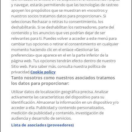
Tienda mal colocada en el mapa
y navegar, estarás permitiendo que las tecnologías de rastreo
Notificar un folleto
apoyen los propósitos que se muestran en «nosotros y
¿Encontraste un problema en la web o en la
nuestros socios tratamos datos para proporcionar». Si
aplicación?
seleccionas Rechazar o retiras tu consentimiento, los
deshabilitarás. Si se deshabilitan los rastreadores, parte del
contenido y los anuncios que ves podrían dejar de ser
Índices
relevantes para ti. Puedes volver a acceder a este menú para
cambiar tus opciones o retirar el consentimiento en cualquier
momento haciendo clic en el enlace «Gestionar las
preferencias» que aparece en el en la parte inferior de la
Marcas
página web. Tus opciones tendrán efecto dentro de nuestro
Marcas locales
Sitio web. Para saber más, consulta nuestra política de
Negocios
privacidad.
Cookie policy
Tanto nosotros como nuestros asociados tratamos
Negocios cercanos
los datos para proporcionar:
Productos
Productos locales
Utilizar datos de localización geográfica precisa. Analizar
activamente las características del dispositivo para su
Ciudades
identificación. Almacenar la información en un dispositivo y/o
acceder a ella. Publicidad y contenido personalizados,
Descargar la APP Tiendeo
medición de publicidad y contenido, investigación de
audiencia y desarrollo de servicios.
Lista de asociados (proveedores)