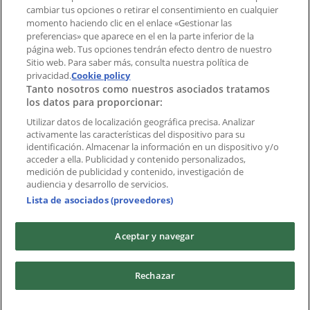
cambiar tus opciones o retirar el consentimiento en cualquier
momento haciendo clic en el enlace «Gestionar las
preferencias» que aparece en el en la parte inferior de la
Marcas
página web. Tus opciones tendrán efecto dentro de nuestro
Marcas locales
Sitio web. Para saber más, consulta nuestra política de
Negocios
privacidad.
Cookie policy
Tanto nosotros como nuestros asociados tratamos
Negocios cercanos
los datos para proporcionar:
Productos
Productos locales
Utilizar datos de localización geográfica precisa. Analizar
activamente las características del dispositivo para su
Ciudades
identificación. Almacenar la información en un dispositivo y/o
acceder a ella. Publicidad y contenido personalizados,
Descargar la APP Tiendeo
medición de publicidad y contenido, investigación de
audiencia y desarrollo de servicios.
Lista de asociados (proveedores)
Aceptar y navegar
Copyright © Tiendeo ® 2026 · Shopfully Marketing S.L.U. –
Rechazar
Palau de Mar – 08039 Barcelona, Spain