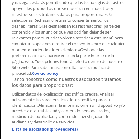
y navegar, estarás permitiendo que las tecnologías de rastreo
Notificar un folleto
apoyen los propósitos que se muestran en «nosotros y
¿Encontraste un problema en la web o en la
nuestros socios tratamos datos para proporcionar». Si
aplicación?
seleccionas Rechazar o retiras tu consentimiento, los
deshabilitarás. Si se deshabilitan los rastreadores, parte del
contenido y los anuncios que ves podrían dejar de ser
Índices
relevantes para ti. Puedes volver a acceder a este menú para
cambiar tus opciones o retirar el consentimiento en cualquier
momento haciendo clic en el enlace «Gestionar las
preferencias» que aparece en el en la parte inferior de la
Marcas
página web. Tus opciones tendrán efecto dentro de nuestro
Marcas locales
Sitio web. Para saber más, consulta nuestra política de
Negocios
privacidad.
Cookie policy
Tanto nosotros como nuestros asociados tratamos
Negocios cercanos
los datos para proporcionar:
Productos
Productos locales
Utilizar datos de localización geográfica precisa. Analizar
activamente las características del dispositivo para su
Ciudades
identificación. Almacenar la información en un dispositivo y/o
acceder a ella. Publicidad y contenido personalizados,
Descargar la APP Tiendeo
medición de publicidad y contenido, investigación de
audiencia y desarrollo de servicios.
Lista de asociados (proveedores)