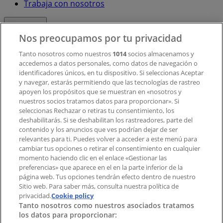
Trabaja con nosotros
Contacto
Nos preocupamos por tu privacidad
Tanto nosotros como nuestros
1014
socios almacenamos y
accedemos a datos personales, como datos de navegación o
Contacto comercial y de marketing
identificadores únicos, en tu dispositivo. Si seleccionas Aceptar
Tienda mal colocada en el mapa
y navegar, estarás permitiendo que las tecnologías de rastreo
Notificar un folleto
apoyen los propósitos que se muestran en «nosotros y
¿Encontraste un problema en la web o en la
nuestros socios tratamos datos para proporcionar». Si
aplicación?
seleccionas Rechazar o retiras tu consentimiento, los
deshabilitarás. Si se deshabilitan los rastreadores, parte del
contenido y los anuncios que ves podrían dejar de ser
Índices
relevantes para ti. Puedes volver a acceder a este menú para
cambiar tus opciones o retirar el consentimiento en cualquier
momento haciendo clic en el enlace «Gestionar las
preferencias» que aparece en el en la parte inferior de la
Marcas
página web. Tus opciones tendrán efecto dentro de nuestro
Marcas locales
Sitio web. Para saber más, consulta nuestra política de
Negocios
privacidad.
Cookie policy
Tanto nosotros como nuestros asociados tratamos
Negocios cercanos
los datos para proporcionar:
Productos