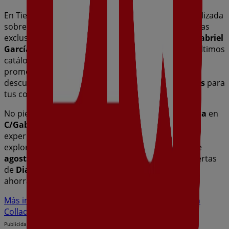
En Tiendeo te ofrecemos toda la información actualizada
sobre
Dia
, como los horarios de apertura, las ofertas
exclusivas y la ubicación exacta de la tienda en
C/Gabriel
García Márquez,6
. Además, tendrás acceso a los últimos
catálogos de
Dia
, donde podrás descubrir las
promociones más recientes y aprovechar grandes
descuentos en productos de
Hiper-Supermercados
para
tus compras en
Collado Villalba
.
No pierdas la oportunidad de visitar la tienda de
Dia
en
C/Gabriel García Márquez,6
para disfrutar de una
experiencia de compra completa. Te invitamos a
explorar las promociones que tenemos para ti este
agosto
y mantenerte informado de las mejores ofertas
de
Dia
en
Collado Villalba
. ¡Visítanos y empieza a
ahorrar hoy mismo!
Más información de Dia
Ver otras tiendas de Dia en
Collado Villalba
Publicidad