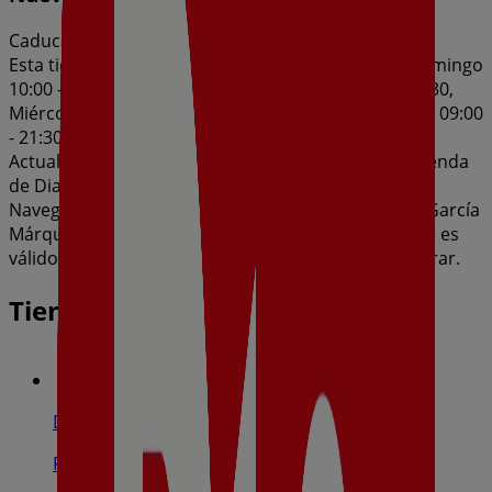
Caduca el 11/8
Esta tienda de Dia tiene los siguientes horarios: Domingo
10:00 - 14:30, Lunes 09:00 - 21:30, Martes 09:00 - 21:30,
Miércoles 09:00 - 21:30, Jueves 09:00 - 21:30, Viernes 09:00
- 21:30, Sábado 09:00 - 21:30
Actualmente hay 1 catálogos disponibles en esta tienda
de Dia.
Navega por el último catálogo de Dia en C/Gabriel García
Márquez,6 Nueva Calidad Dia del 05/08 al 11/08 que es
válido del 5/8/2026 al 11/8/2026 y no pares de ahorrar.
Tiendas más cercanas
Dia
Plaza Los Belgas, 7, Collado Villalba