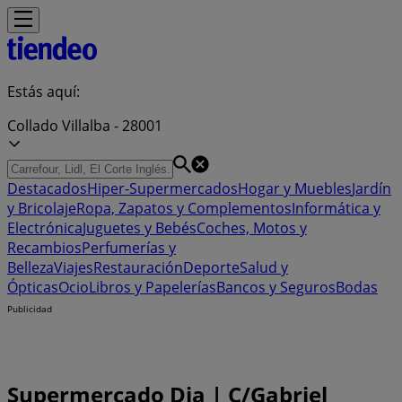
Estás aquí:
Collado Villalba - 28001
Destacados
Hiper-Supermercados
Hogar y Muebles
Jardín
y Bricolaje
Ropa, Zapatos y Complementos
Informática y
Electrónica
Juguetes y Bebés
Coches, Motos y
Recambios
Perfumerías y
Belleza
Viajes
Restauración
Deporte
Salud y
Ópticas
Ocio
Libros y Papelerías
Bancos y Seguros
Bodas
Publicidad
Supermercado Dia | C/Gabriel