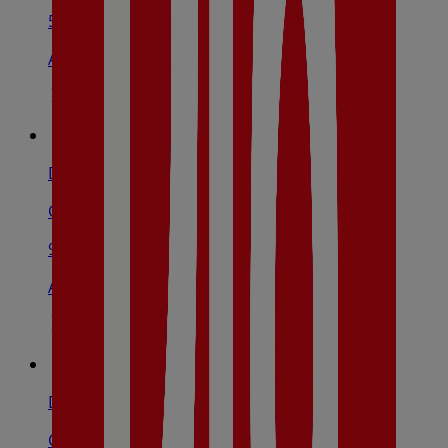
525 m
Abierto
Dia
C/Gabriel García Márquez,6, Collado Villalba
927 m
Abierto
Dia
Calle Vicente Guillen Zamorano, 9, Galapagar