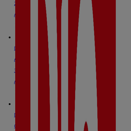
298 m
Abierto
Dia
Avenida Juan Carlos I, 24, Collado Villalba
323 m
Abierto
Dia
Calle Asturias, 34, Collado Villalba