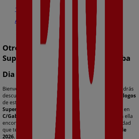
1.8 km
Abierto
Otros negocios de Hiper-
Supermercados en Collado Villalba
Dia
Bienvenido a la tienda de
Dia
en Tiendeo, donde podrás
descubrir las mejores
ofertas
,
promociones
y
catálogos
de esta destacada marca del sector de
Hiper-
Supermercados
. Nuestra tienda física está ubicada en
C/Gabriel García Márquez,6
,
Collado Villalba
, y en ella
encontrarás una amplia gama de productos de calidad
que te permitirán ahorrar durante todo el
agosto de
2026
.