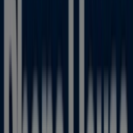
Phone House
Todo A Coste +1€
Caduca el 11/8
Tiendas más cercanas
SEAT
Carretera. Santander, 110, Colloto