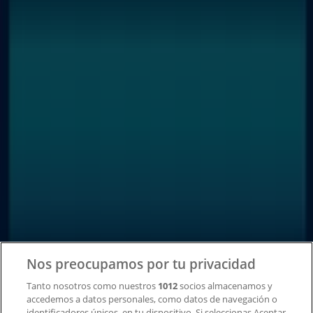
Tiendeo forma parte de Shopfully, la empresa
tecnológica que está reinventando las compras locales
en todo el mundo.
Tiendeo
¿Qué hacemos?
Soluciones para empresas
Noticias y prensa
Trabaja con nosotros
Contacto
Nos preocupamos por tu privacidad
Tanto nosotros como nuestros
1012
socios almacenamos y
accedemos a datos personales, como datos de navegación o
Contacto comercial y de marketing
identificadores únicos, en tu dispositivo. Si seleccionas Aceptar