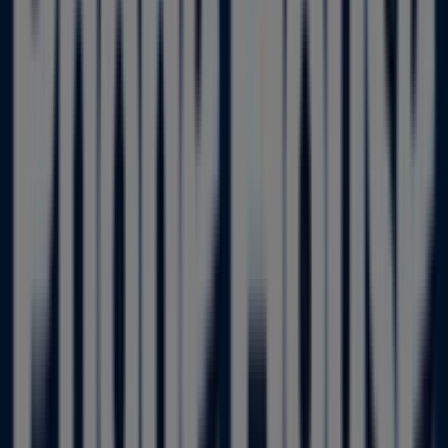
Unicaja Banco
Cl Camino Real, 85 33010 COLLOTO, Colloto
88 m
Cerrado
YMÁS
CTRA. GENERAL, 142, Colloto
115 m
Otros negocios de Informática y
Electrónica en Colloto