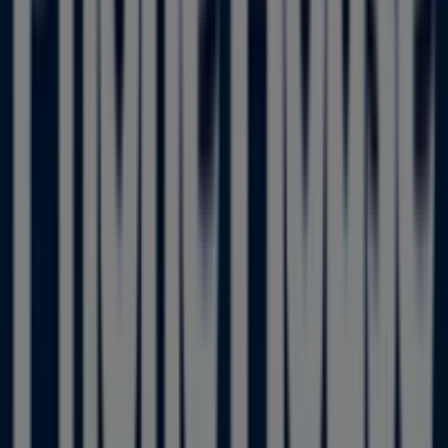
Phone House
Bienvenido a la tienda de
Phone House
en Tiendeo,
donde podrás descubrir las mejores
ofertas
,
promociones
y
catálogos
de esta destacada marca del
sector de
Informática y Electrónica
. Nuestra tienda
física está ubicada en
Tienda PH - FOTOPRIX CC
PARQUE PRINCIPADO Autovía A-66 Km. 4,5 Acceso
Santander
,
Colloto
, y en ella encontrarás una amplia
gama de productos de calidad que te permitirán ahorrar
durante todo el
agosto de 2026
.
En Tiendeo te ofrecemos toda la información actualizada
sobre
Phone House
, como los horarios de apertura, las
ofertas exclusivas y la ubicación exacta de la tienda en
Tienda PH - FOTOPRIX CC PARQUE PRINCIPADO
Autovía A-66 Km. 4,5 Acceso Santander
. Además,
tendrás acceso a los últimos catálogos de
Phone House
,
donde podrás descubrir las promociones más recientes
y aprovechar grandes descuentos en productos de