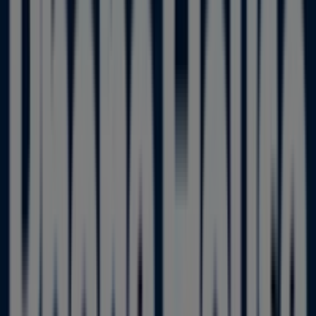
17 m
Banco Sabadell
Ctra. oviedo-edificio colloto, Colloto
38 m
BBVA
AV. SANTANDER, 126, Colloto
38 m