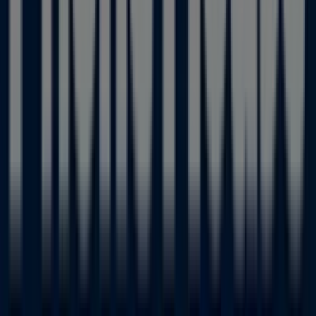
Informática y Electrónica
para tus compras en
Colloto
.
No pierdas la oportunidad de visitar la tienda de
Phone
House
en
Tienda PH - FOTOPRIX CC PARQUE
PRINCIPADO Autovía A-66 Km. 4,5 Acceso Santander
para disfrutar de una experiencia de compra completa.
Te invitamos a explorar las promociones que tenemos
para ti este
agosto
y mantenerte informado de las
mejores ofertas de
Phone House
en
Colloto
. ¡Visítanos y
empieza a ahorrar hoy mismo!
Más información de Phone House
Ver otras tiendas de
Phone House en Colloto
Publicidad