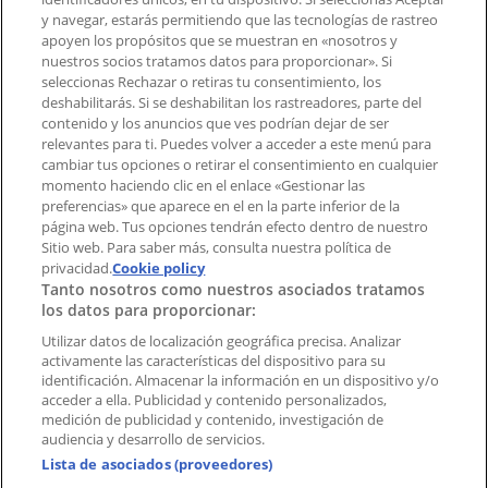
Tienda mal colocada en el mapa
y navegar, estarás permitiendo que las tecnologías de rastreo
Notificar un folleto
apoyen los propósitos que se muestran en «nosotros y
¿Encontraste un problema en la web o en la
nuestros socios tratamos datos para proporcionar». Si
aplicación?
seleccionas Rechazar o retiras tu consentimiento, los
deshabilitarás. Si se deshabilitan los rastreadores, parte del
contenido y los anuncios que ves podrían dejar de ser
Índices
relevantes para ti. Puedes volver a acceder a este menú para
cambiar tus opciones o retirar el consentimiento en cualquier
momento haciendo clic en el enlace «Gestionar las
preferencias» que aparece en el en la parte inferior de la
Marcas
página web. Tus opciones tendrán efecto dentro de nuestro
Marcas locales
Sitio web. Para saber más, consulta nuestra política de
Negocios
privacidad.
Cookie policy
Tanto nosotros como nuestros asociados tratamos
Negocios cercanos
los datos para proporcionar:
Productos
Productos locales
Utilizar datos de localización geográfica precisa. Analizar
activamente las características del dispositivo para su
Ciudades
identificación. Almacenar la información en un dispositivo y/o
acceder a ella. Publicidad y contenido personalizados,
Descargar la APP Tiendeo
medición de publicidad y contenido, investigación de
audiencia y desarrollo de servicios.
Lista de asociados (proveedores)