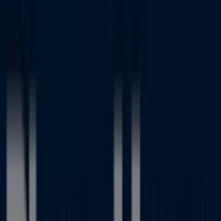
FOTOPRIX CC PARQUE PRINCIPADO
Autovía A-66 Km. 4,5 Acceso
Santander, Colloto - Ofertas,
teléfono y horarios
Tiendeo en Colloto
»
Ofertas de Informática y Electrónica en Colloto
»
Phone House en Colloto
»
Phone House | Tienda PH - FOTOPRIX CC PARQUE
PRINCIPADO Autovía A-66 Km. 4,5 Acceso Santander
Mapa
623576823
Mapa
623576823
Ofertas de Phone House en Colloto