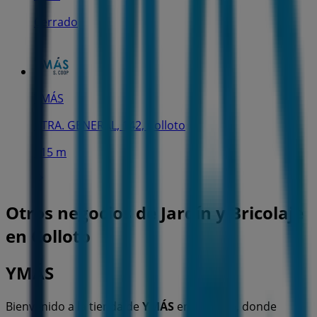
Cerrado
YMÁS
CTRA. GENERAL, 142, Colloto
115 m
Otros negocios de Jardín y Bricolaje
en Colloto
YMÁS
Bienvenido a la tienda de
YMÁS
en Tiendeo, donde