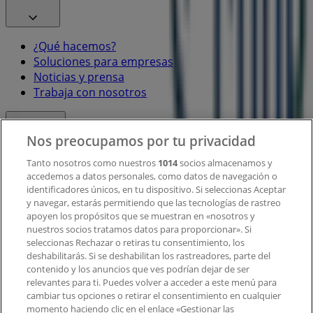
¿Qué hacemos?
Soluciones para empresas
Noticias y prensa
Trabaja con nosotros
Contacto
Nos preocupamos por tu privacidad
Tanto nosotros como nuestros
1014
socios almacenamos y
accedemos a datos personales, como datos de navegación o
Contacto comercial y de marketing
identificadores únicos, en tu dispositivo. Si seleccionas Aceptar
Tienda mal colocada en el mapa
y navegar, estarás permitiendo que las tecnologías de rastreo
Notificar un folleto
apoyen los propósitos que se muestran en «nosotros y
¿Encontraste un problema en la web o en la
nuestros socios tratamos datos para proporcionar». Si
aplicación?
seleccionas Rechazar o retiras tu consentimiento, los
deshabilitarás. Si se deshabilitan los rastreadores, parte del
contenido y los anuncios que ves podrían dejar de ser
Índices
relevantes para ti. Puedes volver a acceder a este menú para
cambiar tus opciones o retirar el consentimiento en cualquier
momento haciendo clic en el enlace «Gestionar las