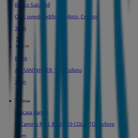
Banco Sabadell
Ctra. oviedo-edificio colloto, Colloto
38 m
BBVA
AV. SANTANDER, 126, Colloto
38 m
Unicaja Banco
Cl Camino Real, 85 33010 COLLOTO, Colloto
88 m