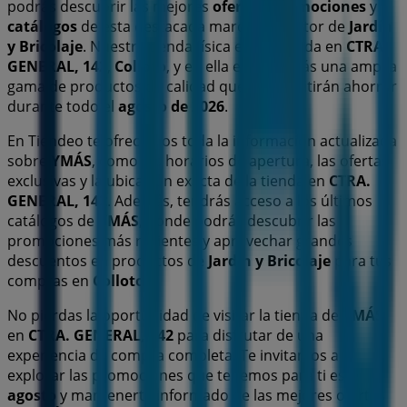
podrás descubrir las mejores
ofertas
,
promociones
y
catálogos
de esta destacada marca del sector de
Jardín
y Bricolaje
. Nuestra tienda física está ubicada en
CTRA.
GENERAL, 142
,
Colloto
, y en ella encontrarás una amplia
gama de productos de calidad que te permitirán ahorrar
durante todo el
agosto de 2026
.
En Tiendeo te ofrecemos toda la información actualizada
sobre
YMÁS
, como los horarios de apertura, las ofertas
exclusivas y la ubicación exacta de la tienda en
CTRA.
GENERAL, 142
. Además, tendrás acceso a los últimos
catálogos de
YMÁS
, donde podrás descubrir las
promociones más recientes y aprovechar grandes
descuentos en productos de
Jardín y Bricolaje
para tus
compras en
Colloto
.
No pierdas la oportunidad de visitar la tienda de
YMÁS
en
CTRA. GENERAL, 142
para disfrutar de una
experiencia de compra completa. Te invitamos a
explorar las promociones que tenemos para ti este
agosto
y mantenerte informado de las mejores ofertas