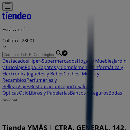
Estás aquí:
Colloto - 28001
Destacados
Hiper-Supermercados
Hogar y Muebles
Jardín
y Bricolaje
Ropa, Zapatos y Complementos
Informática y
Electrónica
Juguetes y Bebés
Coches, Motos y
Recambios
Perfumerías y
Belleza
Viajes
Restauración
Deporte
Salud y
Ópticas
Ocio
Libros y Papelerías
Bancos y Seguros
Bodas
Publicidad
Tienda YMÁS | CTRA. GENERAL, 142,