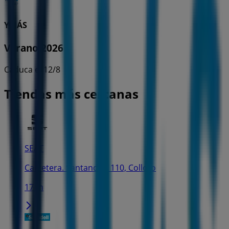
YMÁS
Verano 2026
Caduca el 12/8
Tiendas más cercanas
SEAT
Carretera. Santander, 110, Colloto
17 m