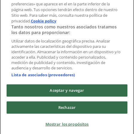
preferencias» que aparece en el en la parte inferior de la
Marcas
página web. Tus opciones tendrán efecto dentro de nuestro
Marcas locales
Sitio web. Para saber más, consulta nuestra política de
Negocios
privacidad.
Cookie policy
Tanto nosotros como nuestros asociados tratamos
Negocios cercanos
los datos para proporcionar:
Productos
Productos locales
Utilizar datos de localización geográfica precisa. Analizar
activamente las características del dispositivo para su
Ciudades
identificación. Almacenar la información en un dispositivo y/o
acceder a ella. Publicidad y contenido personalizados,
Descargar la APP Tiendeo
medición de publicidad y contenido, investigación de
audiencia y desarrollo de servicios.
Lista de asociados (proveedores)
Aceptar y navegar
Copyright © Tiendeo ® 2026 · Shopfully Marketing S.L.U. –
Rechazar
Palau de Mar – 08039 Barcelona, Spain
Términos y condiciones
Política de privacidad
Mostrar los propósitos
Gestionar cookies