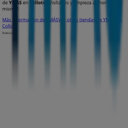
de
YMÁS
en
Colloto
. ¡Visítanos y empieza a ahorrar hoy
mismo!
Más información de YMÁS
Ver otras tiendas de YMÁS en
Colloto
Publicidad