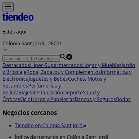
Estás aquí:
Colònia Sant Jordi - 28001
Destacados
Hiper-Supermercados
Hogar y Muebles
Jardín
y Bricolaje
Ropa, Zapatos y Complementos
Informática y
Electrónica
Juguetes y Bebés
Coches, Motos y
Recambios
Perfumerías y
Belleza
Viajes
Restauración
Deporte
Salud y
Ópticas
Ocio
Libros y Papelerías
Bancos y Seguros
Bodas
Negocios cercanos
Tiendeo en Colònia Sant Jordi
»
Índice de negocios en Colònia Sant Jordi