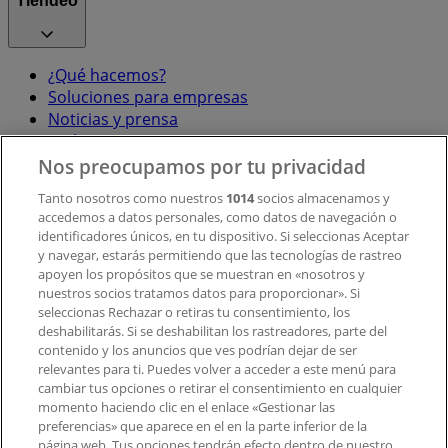
Tiendeo
¿Qué hacemos?
Soluciones para empresas
Noticias y prensa
Trabaja con nosotros
Nos preocupamos por tu privacidad
Contacto
Tanto nosotros como nuestros
1014
socios almacenamos y
accedemos a datos personales, como datos de navegación o
identificadores únicos, en tu dispositivo. Si seleccionas Aceptar
y navegar, estarás permitiendo que las tecnologías de rastreo
Contacto comercial y de marketing
apoyen los propósitos que se muestran en «nosotros y
Tienda mal colocada en el mapa
nuestros socios tratamos datos para proporcionar». Si
Notificar un folleto
seleccionas Rechazar o retiras tu consentimiento, los
deshabilitarás. Si se deshabilitan los rastreadores, parte del
¿Encontraste un problema en la web o en la
contenido y los anuncios que ves podrían dejar de ser
aplicación?
relevantes para ti. Puedes volver a acceder a este menú para
cambiar tus opciones o retirar el consentimiento en cualquier
momento haciendo clic en el enlace «Gestionar las
Índices
preferencias» que aparece en el en la parte inferior de la
página web. Tus opciones tendrán efecto dentro de nuestro