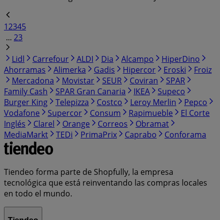
1
2
3
4
5
...
23
Lidl
Carrefour
ALDI
Dia
Alcampo
HiperDino
Ahorramas
Alimerka
Gadis
Hipercor
Eroski
Froiz
Mercadona
Movistar
SEUR
Coviran
SPAR
Family Cash
SPAR Gran Canaria
IKEA
Supeco
Burger King
Telepizza
Costco
Leroy Merlin
Pepco
Vodafone
Supercor
Consum
Rapimueble
El Corte
Inglés
Clarel
Orange
Correos
Obramat
MediaMarkt
TEDi
PrimaPrix
Caprabo
Conforama
Tiendeo forma parte de Shopfully, la empresa
tecnológica que está reinventando las compras locales
en todo el mundo.