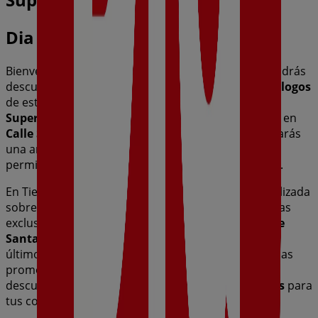
Dia
Bienvenido a la tienda de
Dia
en Tiendeo, donde podrás
descubrir las mejores
ofertas
,
promociones
y
catálogos
de esta destacada marca del sector de
Hiper-
Supermercados
. Nuestra tienda física está ubicada en
Calle Santa Bárbara, 38
,
Corella
, y en ella encontrarás
una amplia gama de productos de calidad que te
permitirán ahorrar durante todo el
agosto de 2026
.
En Tiendeo te ofrecemos toda la información actualizada
sobre
Dia
, como los horarios de apertura, las ofertas
exclusivas y la ubicación exacta de la tienda en
Calle
Santa Bárbara, 38
. Además, tendrás acceso a los
últimos catálogos de
Dia
, donde podrás descubrir las
promociones más recientes y aprovechar grandes
descuentos en productos de
Hiper-Supermercados
para
tus compras en
Corella
.