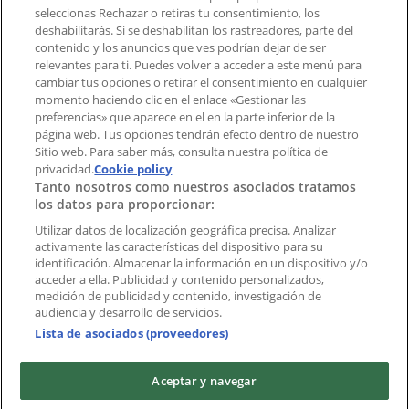
aplicación?
seleccionas Rechazar o retiras tu consentimiento, los
deshabilitarás. Si se deshabilitan los rastreadores, parte del
contenido y los anuncios que ves podrían dejar de ser
Índices
relevantes para ti. Puedes volver a acceder a este menú para
cambiar tus opciones o retirar el consentimiento en cualquier
momento haciendo clic en el enlace «Gestionar las
preferencias» que aparece en el en la parte inferior de la
Marcas
página web. Tus opciones tendrán efecto dentro de nuestro
Marcas locales
Sitio web. Para saber más, consulta nuestra política de
Negocios
privacidad.
Cookie policy
Tanto nosotros como nuestros asociados tratamos
Negocios cercanos
los datos para proporcionar:
Productos
Productos locales
Utilizar datos de localización geográfica precisa. Analizar
activamente las características del dispositivo para su
Ciudades
identificación. Almacenar la información en un dispositivo y/o
acceder a ella. Publicidad y contenido personalizados,
Descargar la APP Tiendeo
medición de publicidad y contenido, investigación de
audiencia y desarrollo de servicios.
Lista de asociados (proveedores)
Aceptar y navegar