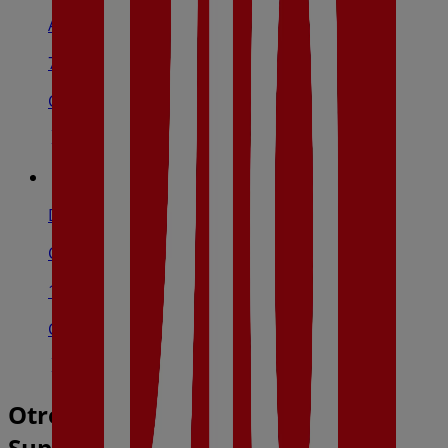
Avenida Zaragoza, 38, Alfaro
7.4 km
Cerrado
Dia
C/ San Miguel Nº 6, Cadreita
13.7 km
Cerrado
Otros negocios de Hiper-
Supermercados en Corella