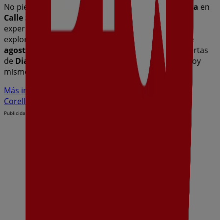
No pierdas la oportunidad de visitar la tienda de
Dia
en
Calle Santa Bárbara, 38
para disfrutar de una
experiencia de compra completa. Te invitamos a
explorar las promociones que tenemos para ti este
agosto
y mantenerte informado de las mejores ofertas
de
Dia
en
Corella
. ¡Visítanos y empieza a ahorrar hoy
mismo!
Más información de Dia
Ver otras tiendas de Dia en
Corella
Publicidad