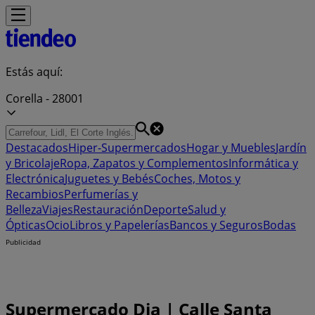
Estás aquí:
Corella - 28001
Destacados
Hiper-Supermercados
Hogar y Muebles
Jardín
y Bricolaje
Ropa, Zapatos y Complementos
Informática y
Electrónica
Juguetes y Bebés
Coches, Motos y
Recambios
Perfumerías y
Belleza
Viajes
Restauración
Deporte
Salud y
Ópticas
Ocio
Libros y Papelerías
Bancos y Seguros
Bodas
Publicidad
Supermercado Dia | Calle Santa