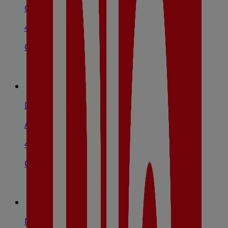
Calle Santa Bárbara, 38, Corella
434 m
Cerrado
Dia
Av. De La Estación,28, Cintruénigo
4.0 km
Cerrado
Dia