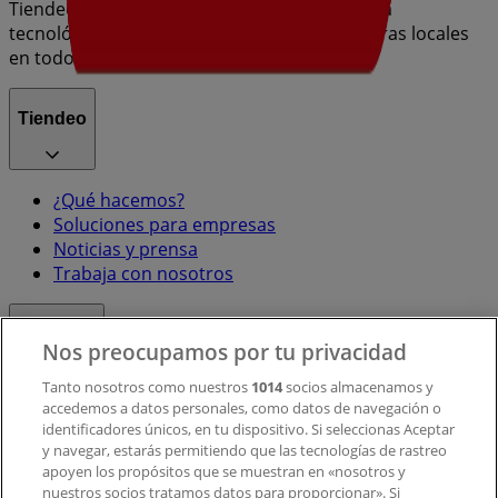
Tiendeo forma parte de Shopfully, la empresa
tecnológica que está reinventando las compras locales
en todo el mundo.
Tiendeo
¿Qué hacemos?
Soluciones para empresas
Noticias y prensa
Trabaja con nosotros
Contacto
Nos preocupamos por tu privacidad
Tanto nosotros como nuestros
1014
socios almacenamos y
accedemos a datos personales, como datos de navegación o
Contacto comercial y de marketing
identificadores únicos, en tu dispositivo. Si seleccionas Aceptar
Tienda mal colocada en el mapa
y navegar, estarás permitiendo que las tecnologías de rastreo
Notificar un folleto
apoyen los propósitos que se muestran en «nosotros y
¿Encontraste un problema en la web o en la
nuestros socios tratamos datos para proporcionar». Si