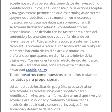
accedemos a datos personales, como datos de navegación o
Contacto comercial y de marketing
identificadores únicos, en tu dispositivo. Si seleccionas Aceptar
Tienda mal colocada en el mapa
y navegar, estarás permitiendo que las tecnologías de rastreo
Notificar un folleto
apoyen los propósitos que se muestran en «nosotros y
¿Encontraste un problema en la web o en la
nuestros socios tratamos datos para proporcionar». Si
aplicación?
seleccionas Rechazar o retiras tu consentimiento, los
deshabilitarás. Si se deshabilitan los rastreadores, parte del
contenido y los anuncios que ves podrían dejar de ser
Índices
relevantes para ti. Puedes volver a acceder a este menú para
cambiar tus opciones o retirar el consentimiento en cualquier
momento haciendo clic en el enlace «Gestionar las
preferencias» que aparece en el en la parte inferior de la
Marcas
página web. Tus opciones tendrán efecto dentro de nuestro
Marcas locales
Sitio web. Para saber más, consulta nuestra política de
Negocios
privacidad.
Cookie policy
Tanto nosotros como nuestros asociados tratamos
Negocios cercanos
los datos para proporcionar:
Productos
Productos locales
Utilizar datos de localización geográfica precisa. Analizar
activamente las características del dispositivo para su
Ciudades
identificación. Almacenar la información en un dispositivo y/o
acceder a ella. Publicidad y contenido personalizados,
Descargar la APP Tiendeo
medición de publicidad y contenido, investigación de
audiencia y desarrollo de servicios.