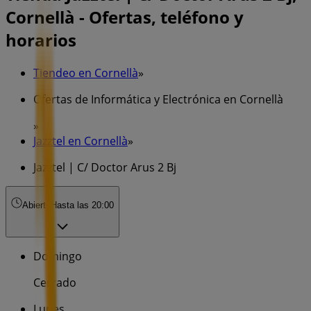
Cornellà - Ofertas, teléfono y
horarios
Tiendeo en Cornellà
»
Ofertas de Informática y Electrónica en Cornellà
»
Jazztel en Cornellà
»
Jazztel | C/ Doctor Arus 2 Bj
Abierto
Hasta las 20:00
Domingo
Cerrado
Lunes