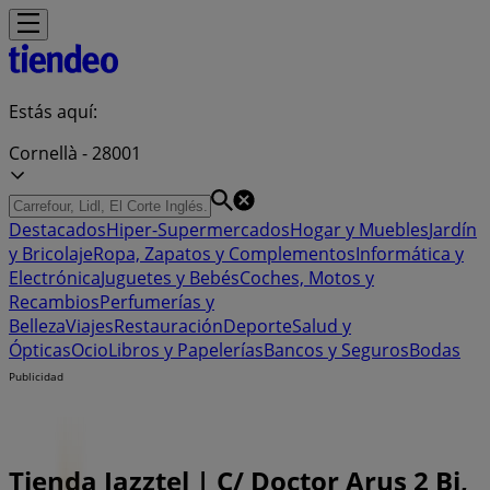
Estás aquí:
Cornellà - 28001
Destacados
Hiper-Supermercados
Hogar y Muebles
Jardín
y Bricolaje
Ropa, Zapatos y Complementos
Informática y
Electrónica
Juguetes y Bebés
Coches, Motos y
Recambios
Perfumerías y
Belleza
Viajes
Restauración
Deporte
Salud y
Ópticas
Ocio
Libros y Papelerías
Bancos y Seguros
Bodas
Publicidad
Tienda Jazztel | C/ Doctor Arus 2 Bj,