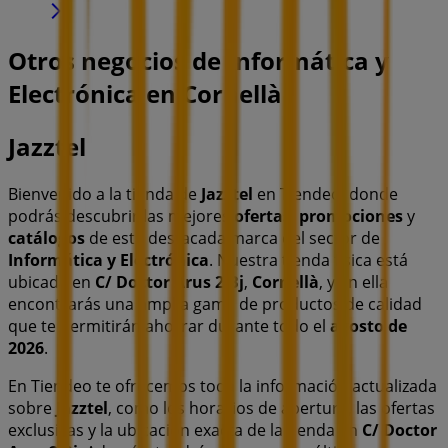
Otros negocios de Informática y
Electrónica en Cornellà
Jazztel
Bienvenido a la tienda de
Jazztel
en Tiendeo, donde
podrás descubrir las mejores
ofertas
,
promociones
y
catálogos
de esta destacada marca del sector de
Informática y Electrónica
. Nuestra tienda física está
ubicada en
C/ Doctor Arus 2 Bj
,
Cornellà
, y en ella
encontrarás una amplia gama de productos de calidad
que te permitirán ahorrar durante todo el
agosto de
2026
.
En Tiendeo te ofrecemos toda la información actualizada
sobre
Jazztel
, como los horarios de apertura, las ofertas
exclusivas y la ubicación exacta de la tienda en
C/ Doctor