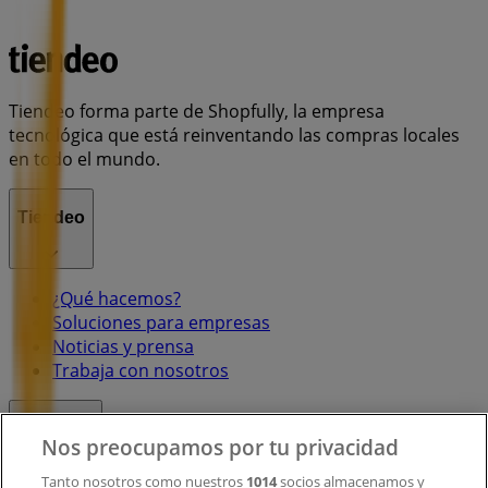
Tiendeo forma parte de Shopfully, la empresa
tecnológica que está reinventando las compras locales
en todo el mundo.
Tiendeo
¿Qué hacemos?
Soluciones para empresas
Noticias y prensa
Trabaja con nosotros
Contacto
Nos preocupamos por tu privacidad
Tanto nosotros como nuestros
1014
socios almacenamos y