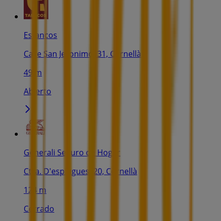
Estancos
Calle San Jeronimo, 31, Cornellà
49 m
Abierto
Generali Seguro de Hogar
Ctra. D'esplugues, 20, Cornellà
124 m
Cerrado