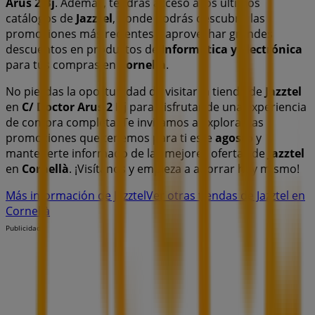
Arus 2 Bj
. Además, tendrás acceso a los últimos
catálogos de
Jazztel
, donde podrás descubrir las
promociones más recientes y aprovechar grandes
descuentos en productos de
Informática y Electrónica
para tus compras en
Cornellà
.
No pierdas la oportunidad de visitar la tienda de
Jazztel
en
C/ Doctor Arus 2 Bj
para disfrutar de una experiencia
de compra completa. Te invitamos a explorar las
promociones que tenemos para ti este
agosto
y
mantenerte informado de las mejores ofertas de
Jazztel
en
Cornellà
. ¡Visítanos y empieza a ahorrar hoy mismo!
Más información de Jazztel
Ver otras tiendas de Jazztel en
Cornellà
Publicidad