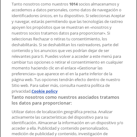
Tanto nosotros como nuestros
1014
socios almacenamos y
accedemos a datos personales, como datos de navegación o
Contacto comercial y de marketing
identificadores únicos, en tu dispositivo. Si seleccionas Aceptar
Tienda mal colocada en el mapa
y navegar, estarás permitiendo que las tecnologías de rastreo
Notificar un folleto
apoyen los propósitos que se muestran en «nosotros y
¿Encontraste un problema en la web o en la
nuestros socios tratamos datos para proporcionar». Si
aplicación?
seleccionas Rechazar o retiras tu consentimiento, los
deshabilitarás. Si se deshabilitan los rastreadores, parte del
contenido y los anuncios que ves podrían dejar de ser
Índices
relevantes para ti. Puedes volver a acceder a este menú para
cambiar tus opciones o retirar el consentimiento en cualquier
momento haciendo clic en el enlace «Gestionar las
preferencias» que aparece en el en la parte inferior de la
Marcas
página web. Tus opciones tendrán efecto dentro de nuestro
Marcas locales
Sitio web. Para saber más, consulta nuestra política de
Negocios
privacidad.
Cookie policy
Tanto nosotros como nuestros asociados tratamos
Negocios cercanos
los datos para proporcionar:
Productos
Productos locales
Utilizar datos de localización geográfica precisa. Analizar
activamente las características del dispositivo para su
Ciudades
identificación. Almacenar la información en un dispositivo y/o
acceder a ella. Publicidad y contenido personalizados,
Descargar la APP Tiendeo
medición de publicidad y contenido, investigación de