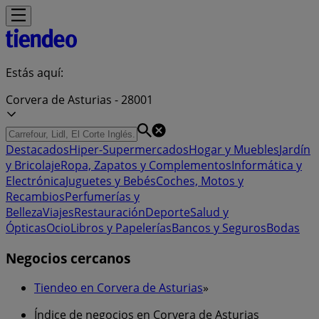
Estás aquí:
Corvera de Asturias - 28001
Destacados
Hiper-Supermercados
Hogar y Muebles
Jardín
y Bricolaje
Ropa, Zapatos y Complementos
Informática y
Electrónica
Juguetes y Bebés
Coches, Motos y
Recambios
Perfumerías y
Belleza
Viajes
Restauración
Deporte
Salud y
Ópticas
Ocio
Libros y Papelerías
Bancos y Seguros
Bodas
Negocios cercanos
Tiendeo en Corvera de Asturias
»
Índice de negocios en Corvera de Asturias