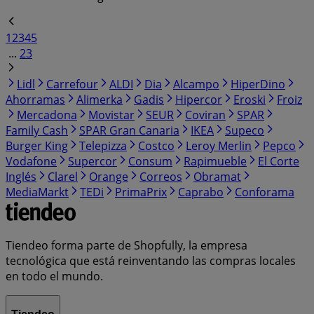
1
2
3
4
5
...
23
Lidl
Carrefour
ALDI
Dia
Alcampo
HiperDino
Ahorramas
Alimerka
Gadis
Hipercor
Eroski
Froiz
Mercadona
Movistar
SEUR
Coviran
SPAR
Family Cash
SPAR Gran Canaria
IKEA
Supeco
Burger King
Telepizza
Costco
Leroy Merlin
Pepco
Vodafone
Supercor
Consum
Rapimueble
El Corte
Inglés
Clarel
Orange
Correos
Obramat
MediaMarkt
TEDi
PrimaPrix
Caprabo
Conforama
Tiendeo forma parte de Shopfully, la empresa
tecnológica que está reinventando las compras locales
en todo el mundo.