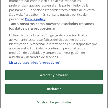
momento haciendo clic en el enlace «Gestionar las
preferencias» que aparece en el en la parte inferior de la
Marcas
página web. Tus opciones tendrán efecto dentro de nuestro
Marcas locales
Sitio web. Para saber más, consulta nuestra política de
privacidad.
Negocios
Cookie policy
Tanto nosotros como nuestros asociados tratamos
Negocios cercanos
los datos para proporcionar:
Productos
Productos locales
Utilizar datos de localización geográfica precisa. Analizar
activamente las características del dispositivo para su
Ciudades
identificación. Almacenar la información en un dispositivo y/o
acceder a ella. Publicidad y contenido personalizados,
Descargar la APP Tiendeo
medición de publicidad y contenido, investigación de
audiencia y desarrollo de servicios.
Lista de asociados (proveedores)
Aceptar y navegar
Copyright © Tiendeo ® 2026 · Shopfully Marketing S.L.U. –
Rechazar
Palau de Mar – 08039 Barcelona, Spain
Términos y condiciones
Política de privacidad
Mostrar los propósitos
Gestionar cookies