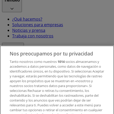
Tiendeo
¿Qué hacemos?
Soluciones para empresas
Noticias y prensa
Trabaja con nosotros
Contacto
Nos preocupamos por tu privacidad
Tanto nosotros como nuestros
1014
socios almacenamos y
accedemos a datos personales, como datos de navegación o
Contacto comercial y de marketing
identificadores únicos, en tu dispositivo. Si seleccionas Aceptar
Tienda mal colocada en el mapa
y navegar, estarás permitiendo que las tecnologías de rastreo
Notificar un folleto
apoyen los propósitos que se muestran en «nosotros y
¿Encontraste un problema en la web o en la
nuestros socios tratamos datos para proporcionar». Si
aplicación?
seleccionas Rechazar o retiras tu consentimiento, los
deshabilitarás. Si se deshabilitan los rastreadores, parte del
contenido y los anuncios que ves podrían dejar de ser
Índices
relevantes para ti. Puedes volver a acceder a este menú para
cambiar tus opciones o retirar el consentimiento en cualquier