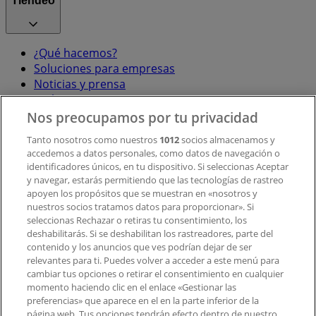
Tiendeo
¿Qué hacemos?
Soluciones para empresas
Noticias y prensa
Trabaja con nosotros
Nos preocupamos por tu privacidad
Contacto
Tanto nosotros como nuestros
1012
socios almacenamos y
accedemos a datos personales, como datos de navegación o
identificadores únicos, en tu dispositivo. Si seleccionas Aceptar
y navegar, estarás permitiendo que las tecnologías de rastreo
Contacto comercial y de marketing
apoyen los propósitos que se muestran en «nosotros y
Tienda mal colocada en el mapa
nuestros socios tratamos datos para proporcionar». Si
Notificar un folleto
seleccionas Rechazar o retiras tu consentimiento, los
deshabilitarás. Si se deshabilitan los rastreadores, parte del
¿Encontraste un problema en la web o en la
contenido y los anuncios que ves podrían dejar de ser
aplicación?
relevantes para ti. Puedes volver a acceder a este menú para
cambiar tus opciones o retirar el consentimiento en cualquier
momento haciendo clic en el enlace «Gestionar las
Índices
preferencias» que aparece en el en la parte inferior de la
página web. Tus opciones tendrán efecto dentro de nuestro