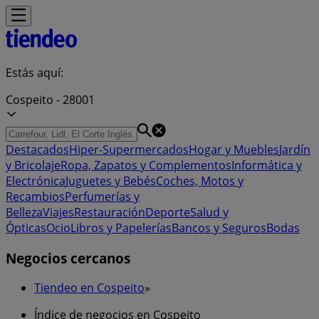
Estás aquí:
Cospeito - 28001
Destacados
Hiper-Supermercados
Hogar y Muebles
Jardín
y Bricolaje
Ropa, Zapatos y Complementos
Informática y
Electrónica
Juguetes y Bebés
Coches, Motos y
Recambios
Perfumerías y
Belleza
Viajes
Restauración
Deporte
Salud y
Ópticas
Ocio
Libros y Papelerías
Bancos y Seguros
Bodas
Negocios cercanos
Tiendeo en Cospeito
»
Índice de negocios en Cospeito