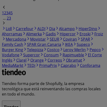
1
2
3
4
5
...
23
Lidl
Carrefour
ALDI
Dia
Alcampo
HiperDino
Ahorramas
Alimerka
Gadis
Hipercor
Eroski
Froiz
Mercadona
Movistar
SEUR
Coviran
SPAR
Family Cash
SPAR Gran Canaria
IKEA
Supeco
Burger King
Telepizza
Costco
Leroy Merlin
Pepco
Vodafone
Supercor
Consum
Rapimueble
El Corte
Inglés
Clarel
Orange
Correos
Obramat
MediaMarkt
TEDi
PrimaPrix
Caprabo
Conforama
Tiendeo forma parte de Shopfully, la empresa
tecnológica que está reinventando las compras locales
en todo el mundo.