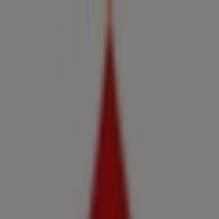
Estás aquí:
Culleredo - 28001
Destacados
Hiper-Supermercados
Hogar y Muebles
Jardín
y Bricolaje
Ropa, Zapatos y Complementos
Informática y
Electrónica
Juguetes y Bebés
Coches, Motos y
Recambios
Perfumerías y
Belleza
Viajes
Restauración
Deporte
Salud y
Ópticas
Ocio
Libros y Papelerías
Bancos y Seguros
Bodas
Publicidad
Supermercado Claudio | Av. de