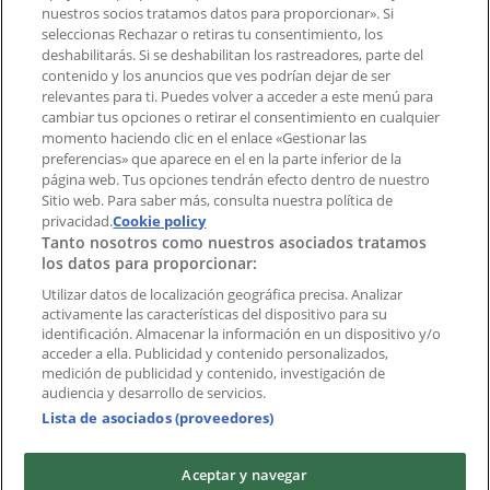
¿Encontraste un problema en la web o en la
nuestros socios tratamos datos para proporcionar». Si
aplicación?
seleccionas Rechazar o retiras tu consentimiento, los
deshabilitarás. Si se deshabilitan los rastreadores, parte del
contenido y los anuncios que ves podrían dejar de ser
Índices
relevantes para ti. Puedes volver a acceder a este menú para
cambiar tus opciones o retirar el consentimiento en cualquier
momento haciendo clic en el enlace «Gestionar las
preferencias» que aparece en el en la parte inferior de la
Marcas
página web. Tus opciones tendrán efecto dentro de nuestro
Marcas locales
Sitio web. Para saber más, consulta nuestra política de
privacidad.
Cookie policy
Negocios
Tanto nosotros como nuestros asociados tratamos
Negocios cercanos
los datos para proporcionar:
Productos
Productos locales
Utilizar datos de localización geográfica precisa. Analizar
activamente las características del dispositivo para su
Ciudades
identificación. Almacenar la información en un dispositivo y/o
acceder a ella. Publicidad y contenido personalizados,
Descargar la APP Tiendeo
medición de publicidad y contenido, investigación de
audiencia y desarrollo de servicios.
Lista de asociados (proveedores)
Aceptar y navegar