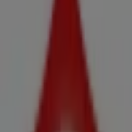
Acea da Ma, 25, Culleredo - Ofertas,
horarios y teléfono
Tiendeo en Culleredo
»
Ofertas de Hiper-Supermercados en Culleredo
»
Claudio en Culleredo
»
Claudio | Av. de Acea da Ma, 25
Mapa
981 66 00 21
Mapa
981 66 00 21
Ofertas de Claudio en Culleredo
Claudio