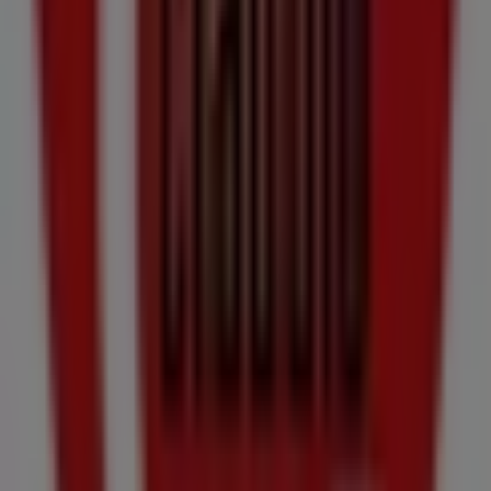
Supermercados en Culleredo
Claudio
Bienvenido a la tienda de
Claudio
en Tiendeo, donde
podrás descubrir las mejores
ofertas
,
promociones
y
catálogos
de esta destacada marca del sector de
Hiper-
Supermercados
. Nuestra tienda física está ubicada en
Av. de Acea da Ma, 25
,
Culleredo
, y en ella encontrarás
una amplia gama de productos de calidad que te
permitirán ahorrar durante todo el
agosto de 2026
.
En Tiendeo te ofrecemos toda la información actualizada
sobre
Claudio
, como los horarios de apertura, las
ofertas exclusivas y la ubicación exacta de la tienda en
Av. de Acea da Ma, 25
. Además, tendrás acceso a los
últimos catálogos de
Claudio
, donde podrás descubrir
las promociones más recientes y aprovechar grandes
descuentos en productos de
Hiper-Supermercados
para
tus compras en
Culleredo
.