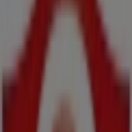
Precios válidos del 6 al 19 de agosto de 2026
Caduca el 19/8
Tiendas más cercanas
Claudio
Av. de Acea da Ma, 25, Culleredo
300 m
Galp