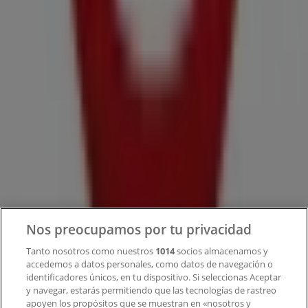
Tiendeo forma parte de Shopfully, la empresa
tecnológica que está reinventando las compras locales
en todo el mundo.
Tiendeo
¿Qué hacemos?
Soluciones para empresas
Noticias y prensa
Trabaja con nosotros
Contacto
Nos preocupamos por tu privacidad
Tanto nosotros como nuestros
1014
socios almacenamos y
accedemos a datos personales, como datos de navegación o
Contacto comercial y de marketing
identificadores únicos, en tu dispositivo. Si seleccionas Aceptar
Tienda mal colocada en el mapa
y navegar, estarás permitiendo que las tecnologías de rastreo
Notificar un folleto
apoyen los propósitos que se muestran en «nosotros y