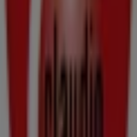
Estancos
Calle Enrique Tierno Galvan 8, Culleredo
370 m
Cerrado
Eroski
Avda de Ribados s/n, Culleredo
370 m
Cerrado
Otros negocios de Hiper-