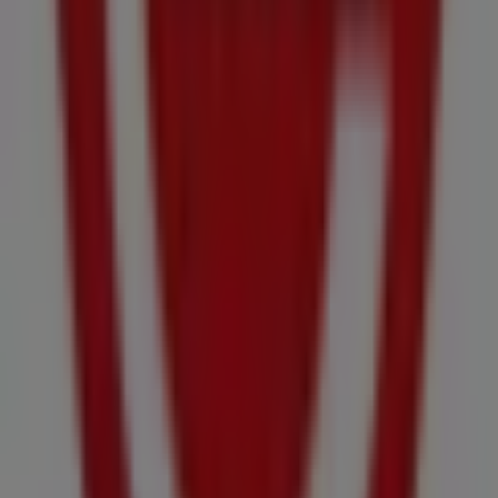
No pierdas la oportunidad de visitar la tienda de
Claudio
en
Av. de Acea da Ma, 25
para disfrutar de una
experiencia de compra completa. Te invitamos a
explorar las promociones que tenemos para ti este
agosto
y mantenerte informado de las mejores ofertas
de
Claudio
en
Culleredo
. ¡Visítanos y empieza a ahorrar
hoy mismo!
Más información de Claudio
Ver otras tiendas de Claudio
en Culleredo
Publicidad