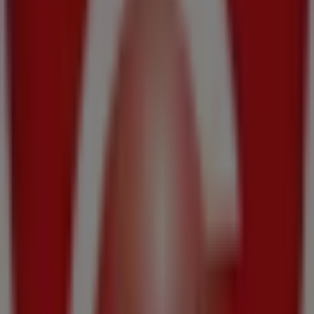
Avda. Acea da Ma, 25, Culleredo
305 m
Abierto
Estancos
Acea Dama-O Burgo,26, Culleredo
313 m
Cerrado