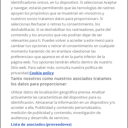
identificadores únicos, en tu dispositivo. Si seleccionas Aceptar
Tienda mal colocada en el mapa
y navegar, estarás permitiendo que las tecnologías de rastreo
Notificar un folleto
apoyen los propósitos que se muestran en «nosotros y
¿Encontraste un problema en la web o en la
nuestros socios tratamos datos para proporcionar». Si
aplicación?
seleccionas Rechazar o retiras tu consentimiento, los
deshabilitarás. Si se deshabilitan los rastreadores, parte del
contenido y los anuncios que ves podrían dejar de ser
Índices
relevantes para ti. Puedes volver a acceder a este menú para
cambiar tus opciones o retirar el consentimiento en cualquier
momento haciendo clic en el enlace «Gestionar las
preferencias» que aparece en el en la parte inferior de la
Marcas
página web. Tus opciones tendrán efecto dentro de nuestro
Marcas locales
Sitio web. Para saber más, consulta nuestra política de
Negocios
privacidad.
Cookie policy
Tanto nosotros como nuestros asociados tratamos
Negocios cercanos
los datos para proporcionar:
Productos
Productos locales
Utilizar datos de localización geográfica precisa. Analizar
activamente las características del dispositivo para su
Ciudades
identificación. Almacenar la información en un dispositivo y/o
acceder a ella. Publicidad y contenido personalizados,
Descargar la APP Tiendeo
medición de publicidad y contenido, investigación de
audiencia y desarrollo de servicios.
Lista de asociados (proveedores)