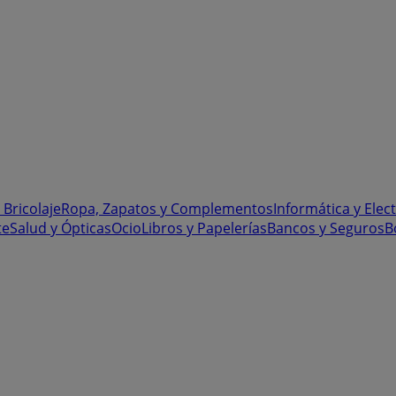
 Bricolaje
Ropa, Zapatos y Complementos
Informática y Elec
te
Salud y Ópticas
Ocio
Libros y Papelerías
Bancos y Seguros
B