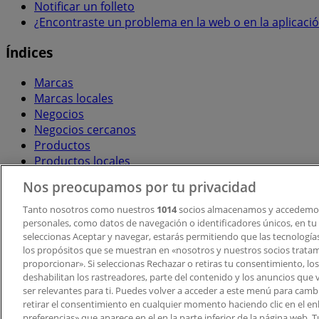
Notificar un folleto
¿Encontraste un problema en la web o en la aplicaci
Índices
Marcas
Marcas locales
Negocios
Negocios cercanos
Productos
Productos locales
Ciudades
Nos preocupamos por tu privacidad
Descargar la APP Tiendeo
Tanto nosotros como nuestros
1014
socios almacenamos y accedemos
personales, como datos de navegación o identificadores únicos, en tu d
seleccionas Aceptar y navegar, estarás permitiendo que las tecnologí
los propósitos que se muestran en «nosotros y nuestros socios trata
proporcionar». Si seleccionas Rechazar o retiras tu consentimiento, los 
deshabilitan los rastreadores, parte del contenido y los anuncios que 
ser relevantes para ti. Puedes volver a acceder a este menú para camb
retirar el consentimiento en cualquier momento haciendo clic en el en
Copyright © Tiendeo ® 2026 · Shopfully Marketing S.L.U. –
preferencias» que aparece en el en la parte inferior de la página web.