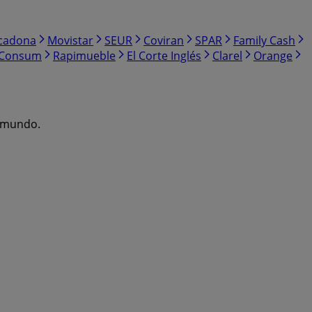
cadona
Movistar
SEUR
Coviran
SPAR
Family Cash
Consum
Rapimueble
El Corte Inglés
Clarel
Orange
l mundo.