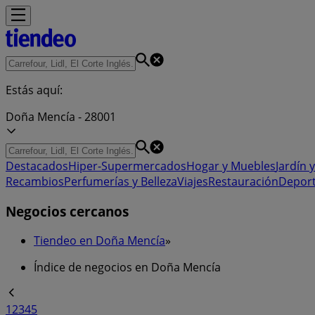
Estás aquí:
Doña Mencía - 28001
Destacados
Hiper-Supermercados
Hogar y Muebles
Jardín y
Recambios
Perfumerías y Belleza
Viajes
Restauración
Depor
Negocios cercanos
Tiendeo en Doña Mencía
»
Índice de negocios en Doña Mencía
1
2
3
4
5