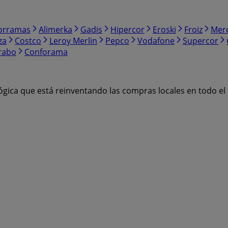
orramas
Alimerka
Gadis
Hipercor
Eroski
Froiz
Mer
za
Costco
Leroy Merlin
Pepco
Vodafone
Supercor
rabo
Conforama
ógica que está reinventando las compras locales en todo e