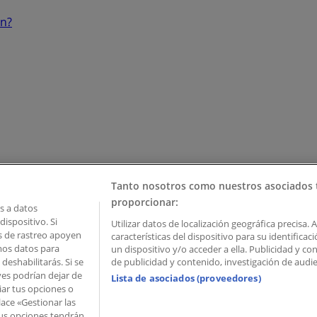
ón?
Tanto nosotros como nuestros asociados 
proporcionar:
 a datos
ispositivo. Si
Utilizar datos de localización geográfica precisa. 
as de rastreo apoyen
características del dispositivo para su identifica
mos datos para
un dispositivo y/o acceder a ella. Publicidad y c
deshabilitarás. Si se
de publicidad y contenido, investigación de audien
ves podrían dejar de
Lista de asociados (proveedores)
iar tus opciones o
lace «Gestionar las
 Palau de Mar – 08039 Barcelona, Spain
 Tus opciones tendrán