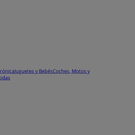
trónica
Juguetes y Bebés
Coches, Motos y
odas